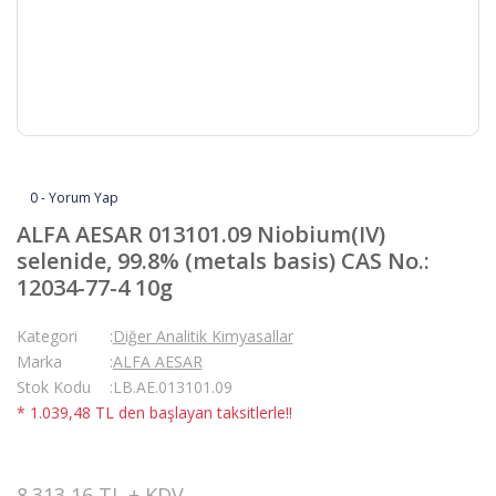
0 - Yorum Yap
ALFA AESAR 013101.09 Niobium(IV)
selenide, 99.8% (metals basis) CAS No.:
12034-77-4 10g
Kategori
Diğer Analitik Kimyasallar
Marka
ALFA AESAR
Stok Kodu
LB.AE.013101.09
* 1.039,48 TL den başlayan taksitlerle!!
8.313,16 TL + KDV