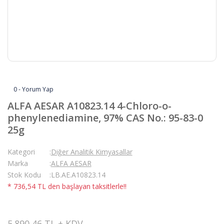
0 - Yorum Yap
ALFA AESAR A10823.14 4-Chloro-o-
phenylenediamine, 97% CAS No.: 95-83-0
25g
Kategori
Diğer Analitik Kimyasallar
Marka
ALFA AESAR
Stok Kodu
LB.AE.A10823.14
* 736,54 TL den başlayan taksitlerle!!
5.890,46 TL + KDV