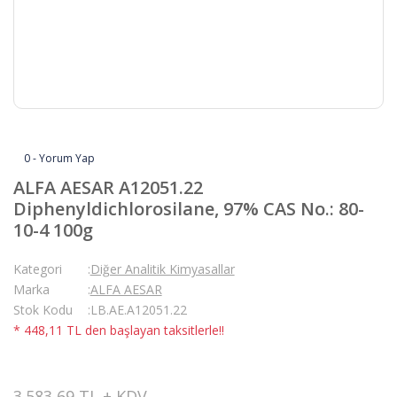
0 - Yorum Yap
ALFA AESAR A12051.22
Diphenyldichlorosilane, 97% CAS No.: 80-
10-4 100g
Kategori
Diğer Analitik Kimyasallar
Marka
ALFA AESAR
Stok Kodu
LB.AE.A12051.22
* 448,11 TL den başlayan taksitlerle!!
3.583,69 TL + KDV