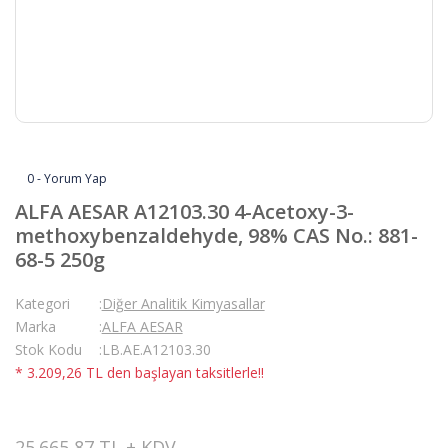
0 - Yorum Yap
ALFA AESAR A12103.30 4-Acetoxy-3-
methoxybenzaldehyde, 98% CAS No.: 881-
68-5 250g
Kategori
Diğer Analitik Kimyasallar
Marka
ALFA AESAR
Stok Kodu
LB.AE.A12103.30
* 3.209,26 TL den başlayan taksitlerle!!
25.665,87 TL + KDV