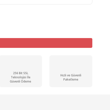
mıza iletebilirsiniz.
256 Bit SSL
Hızlı ve Güvenli
Teknolojisi İle
Paketleme
Güvenli Ödeme