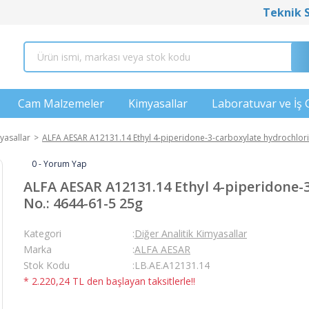
Teknik 
Cam Malzemeler
Kimyasallar
Laboratuvar ve İş 
yasallar
ALFA AESAR A12131.14 Ethyl 4-piperidone-3-carboxylate hydrochlor
0 - Yorum Yap
ALFA AESAR A12131.14 Ethyl 4-piperidone-
No.: 4644-61-5 25g
Kategori
Diğer Analitik Kimyasallar
Marka
ALFA AESAR
Stok Kodu
LB.AE.A12131.14
* 2.220,24 TL den başlayan taksitlerle!!