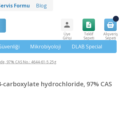
Servis Formu
Blog
Üye
Teklif
Alışveriş
Girişi
Sepeti
Sepeti
Güvenliği
Mikrobiyoloji
DLAB Special
ide, 97% CAS No.: 4644-61-5 25g
3-carboxylate hydrochloride, 97% CAS