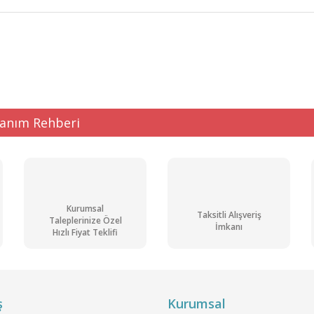
ğer konularda yetersiz gördüğünüz noktaları öneri formunu kullanarak tarafı
Bu ürüne ilk yorumu siz yapın!
Yorum Yaz
lanım Rehberi
Kurumsal
Taksitli Alışveriş
Taleplerinize Özel
İmkanı
Hızlı Fiyat Teklifi
Gönder
ş
Kurumsal