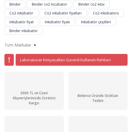
Binder
Binder co2 incubator
Binder co2 etüv
Co2 inkübatör
Co2 inkübatör fiyatları
Co2 inkübatörü
Inkübatör fiyat
Inkübatör fiyatı
Inkübatör çeşitleri
Binder inkübatör
Tüm Markalar
Laboratuvar Kimyasalları Güvenli Kullanım Rehberi
3000 TL ve Üzeri
Binlerce Üründe Stoktan
Alışverişlerinizde Ücretsiz
Teslim
Kargo
Bınder Bd 115 İnkübatör Avantgarde.Line +5 °C... 100 °C / 100 L
158.968,82 TL + KDV
190.762,58 TL