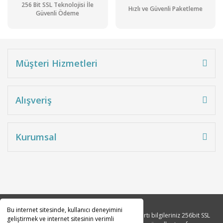
256 Bit SSL Teknolojisi İle
Hızlı ve Güvenli Paketleme
Güvenli Ödeme
Stok Sorunuz
Müşteri Hizmetleri
Alışveriş
Kurumsal
Bu internet sitesinde, kullanıcı deneyimini
Copyright 2010© Tüm hakları saklıdır. Kredi kartı bilgileriniz 256bit SSL
geliştirmek ve internet sitesinin verimli