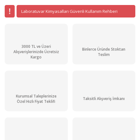
Laboratuvar Kimyasalları Güvenli Kullanım Rehberi
3000 TL ve Üzeri
Binlerce Üründe Stoktan
Alışverişlerinizde Ücretsiz
Teslim
Kargo
Kurumsal Taleplerinize
Taksitli Alışveriş İmkanı
Özel Hızlı Fiyat Teklifi
Greentest 1 Sebze ve Meyvelerde Nitrat Ölçüm Cihazı 0 - 9999 mg/kg