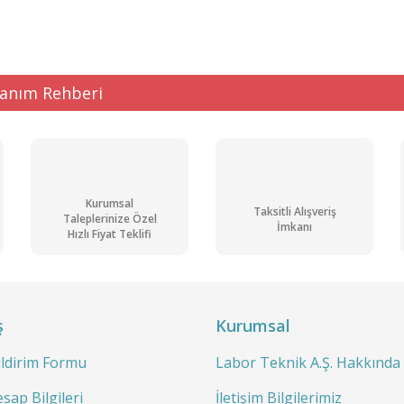
Yorum Yaz
lanım Rehberi
Kurumsal
Taksitli Alışveriş
Gönder
Taleplerinize Özel
İmkanı
Hızlı Fiyat Teklifi
ş
Kurumsal
ildirim Formu
Labor Teknik A.Ş. Hakkında
sap Bilgileri
İletişim Bilgilerimiz