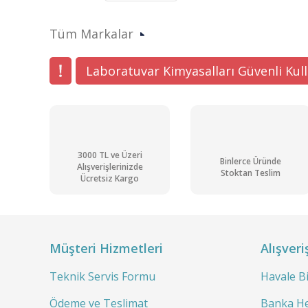
Ürün açıklamasında eksik bilgiler bulunuyor.
Tüm Markalar
Ürün bilgilerinde hatalar bulunuyor.
Ürün fiyatı diğer sitelerden daha pahalı.
Laboratuvar Kimyasalları Güvenli Kul
Bu ürüne benzer farklı alternatifler olmalı.
3000 TL ve Üzeri
Binlerce Üründe
Alışverişlerinizde
Stoktan Teslim
Ücretsiz Kargo
Müşteri Hizmetleri
Alışveri
Teknik Servis Formu
Havale B
Ödeme ve Teslimat
Banka He