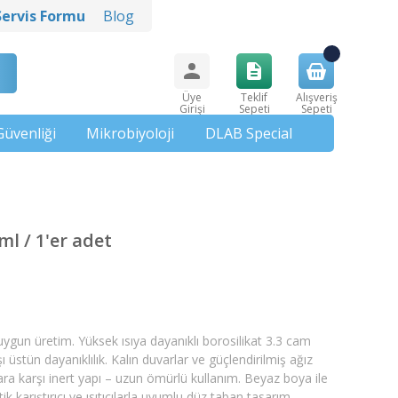
Servis Formu
Blog
Üye
Teklif
Alışveriş
Girişi
Sepeti
Sepeti
Güvenliği
Mikrobiyoloji
DLAB Special
ml / 1'er adet
gun üretim. Yüksek ısıya dayanıklı borosilikat 3.3 cam
 üstün dayanıklılık. Kalın duvarlar ve güçlendirilmiş ağız
lara karşı inert yapı – uzun ömürlü kullanım. Beyaz boya ile
 karıştırıcı ve ısıtıcılarla uyumlu düz taban tasarım.