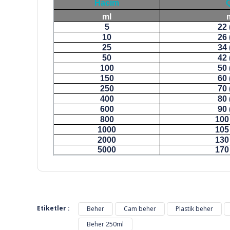
Hacim
ml
5
22 
10
26 
25
34 
50
42 
100
50 
150
60 
250
70 
400
80 
600
90 
800
100 
1000
105 
2000
130 
5000
170 
Bu ürünün fiyat bilgisi, resim, ürün açıklamalarında ve di
Görüş ve önerileriniz için teşekkür ederiz.
Etiketler :
Beher
Cam beher
Plastik beher
Beher 250ml
Ürün resmi kalitesiz, bozuk veya görüntülenemiyor.