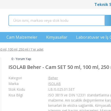
Teknik 
Cam Malzemeler
Kimyasallar
Laboratuvar ve İş 
 ml, 100 ml, 250 ml / 1'er adet
0 - Yorum Yap
ISOLAB Beher - Cam SET 50 ml, 100 ml, 250 
Kategori
Beher
Marka
ISOLAB
Stok Kodu
LB.IS.025.01.SET
Kısa Bilgi
ISO 3819 ve DIN 12331 standartlarına uy
malzeme. Ani sıcaklık değişimlerine karşı
kenarları ile ekstra sağlamlık. Kimyasal
işlenmiş net hacim göstergeleri. Manyetik