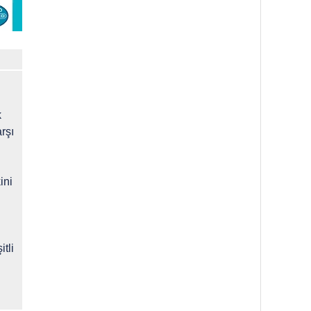
k
rşı
ini
tli