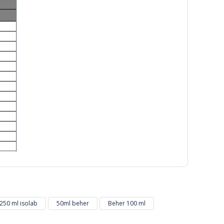
mıza iletebilirsiniz.
250 ml isolab
50ml beher
Beher 100 ml