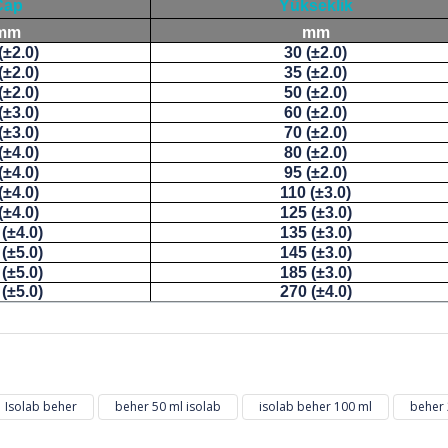
Çap
Yükseklik
mm
mm
(±2.0)
30 (±2.0)
(±2.0)
35 (±2.0)
(±2.0)
50 (±2.0)
(±3.0)
60 (±2.0)
(±3.0)
70 (±2.0)
(±4.0)
80 (±2.0)
(±4.0)
95 (±2.0)
(±4.0)
110 (±3.0)
(±4.0)
125 (±3.0)
(±4.0)
135 (±3.0)
(±5.0)
145 (±3.0)
(±5.0)
185 (±3.0)
(±5.0)
270 (±4.0)
ğer konularda yetersiz gördüğünüz noktaları öneri formunu kullanarak tarafı
Bu ürüne ilk yorumu siz yapın!
Isolab beher
beher 50 ml isolab
isolab beher 100 ml
beher 