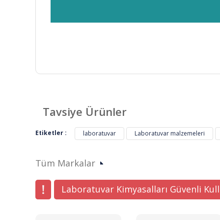
Bu ürünün fiyat bilgisi, resim, ürün açıklamalarında ve di
Görüş ve önerileriniz için teşekkür ederiz.
Tavsiye Ürünler
Ürün resmi kalitesiz, bozuk veya görüntülenemiyor.
Etiketler :
laboratuvar
Laboratuvar malzemeleri
Ürün açıklamasında eksik bilgiler bulunuyor.
Ürün bilgilerinde hatalar bulunuyor.
Tüm Markalar
Ürün fiyatı diğer sitelerden daha pahalı.
Bu ürüne benzer farklı alternatifler olmalı.
Laboratuvar Kimyasalları Güvenli Kul