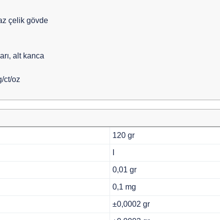
z çelik gövde
arı, alt kanca
/ct/oz
120 gr
I
0,01 gr
0,1 mg
±0,0002 gr