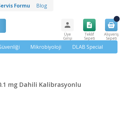
Servis Formu
Blog
Üye
Teklif
Alışveriş
Girişi
Sepeti
Sepeti
Güvenliği
Mikrobiyoloji
DLAB Special
0.1 mg Dahili Kalibrasyonlu