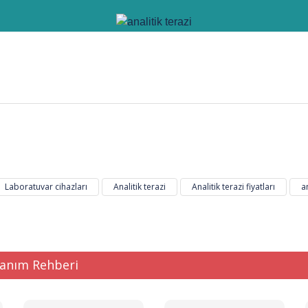
ğer konularda yetersiz gördüğünüz noktaları öneri formunu kullanarak tarafı
Bu ürüne ilk yorumu siz yapın!
Laboratuvar cihazları
Analitik terazi
Analitik terazi fiyatları
a
Yorum Yaz
lanım Rehberi