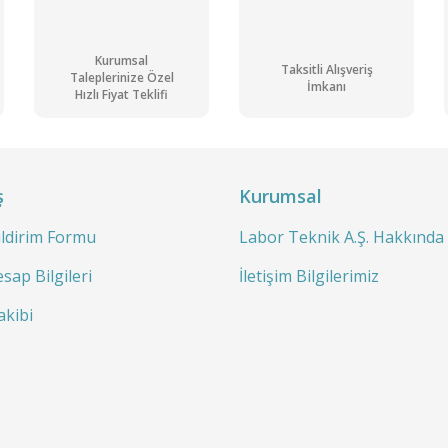
Gönder
Kurumsal
Taksitli Alışveriş
Taleplerinize Özel
İmkanı
Hızlı Fiyat Teklifi
ş
Kurumsal
ildirim Formu
Labor Teknik A.Ş. Hakkında
syonlu
JOANLAB FA1004N Analitik Terazi 100 gr / 0.1 mg Dahili Kali
sap Bilgileri
İletişim Bilgilerimiz
akibi