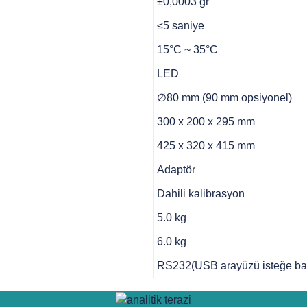
±0,0003 gr
≤5 saniye
15°C ~ 35°C
LED
∅80 mm (90 mm opsiyonel)
300 x 200 x 295 mm
425 x 320 x 415 mm
Adaptör
Dahili kalibrasyon
5.0 kg
6.0 kg
RS232(USB arayüzü isteğe bağ