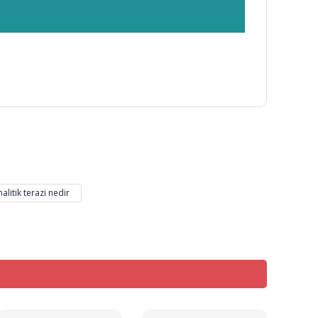
mıza iletebilirsiniz.
nalitik terazi nedir