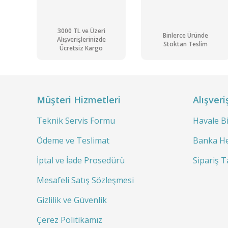
3000 TL ve Üzeri
Binlerce Üründe
Alışverişlerinizde
Stoktan Teslim
Ücretsiz Kargo
Müşteri Hizmetleri
Alışveri
Teknik Servis Formu
Havale B
JOANLAB FA1004 Analitik Terazi 100 gr / 0.1 mg Harici Kalibra
Ödeme ve Teslimat
Banka He
İptal ve İade Prosedürü
Sipariş T
Mesafeli Satış Sözleşmesi
Gizlilik ve Güvenlik
Çerez Politikamız