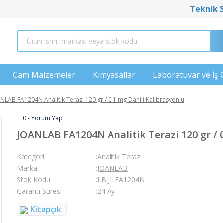
Teknik 
Cam Malzemeler
Kimyasallar
Laboratuvar ve İş 
NLAB FA1204N Analitik Terazi 120 gr / 0.1 mg Dahili Kalibrasyonlu
0 - Yorum Yap
JOANLAB FA1204N Analitik Terazi 120 gr / 
Kategori
Analitik Terazi
Marka
JOANLAB
Stok Kodu
LB.JL.FA1204N
Garanti Süresi
24 Ay
Kitapçık