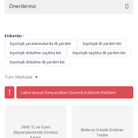
Önerileriniz
Etiketler :
biyolojik yaralanmalarda ilk yardım
biyolojik ilk yardım kiti
biyolojik dökülme saçılma kiti
biyolojik saçılma ilk yardım kiti
biyolojik dökülme ilk yardım kiti
Tüm Markalar
Laboratuvar Kimyasalları Güvenli Kullanım Rehberi
3000 TL ve Üzeri
Binlerce Üründe Stoktan
Alışverişlerinizde Ücretsiz
Teslim
Kargo