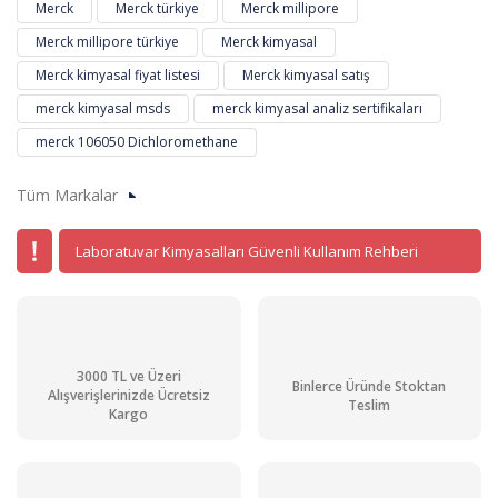
Merck
Merck türkiye
Merck millipore
Merck millipore türkiye
Merck kimyasal
Merck kimyasal fiyat listesi
Merck kimyasal satış
merck kimyasal msds
merck kimyasal analiz sertifikaları
merck 106050 Dichloromethane
Tüm Markalar
Laboratuvar Kimyasalları Güvenli Kullanım Rehberi
3000 TL ve Üzeri
Binlerce Üründe Stoktan
Alışverişlerinizde Ücretsiz
Teslim
Kargo