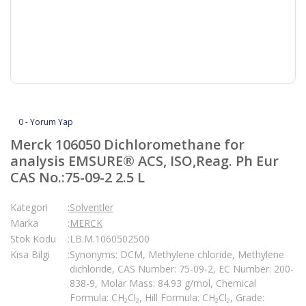
0 - Yorum Yap
Merck 106050 Dichloromethane for
analysis EMSURE® ACS, ISO,Reag. Ph Eur
CAS No.:75-09-2 2.5 L
Kategori
Solventler
Marka
MERCK
Stok Kodu
LB.M.1060502500
Kısa Bilgi
Synonyms: DCM, Methylene chloride, Methylene
dichloride, CAS Number: 75-09-2, EC Number: 200-
838-9, Molar Mass: 84.93 g/mol, Chemical
Formula: CH₂Cl₂, Hill Formula: CH₂Cl₂, Grade: