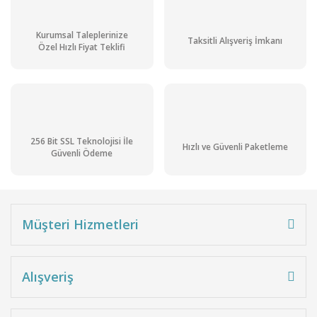
Kurumsal Taleplerinize
Taksitli Alışveriş İmkanı
Özel Hızlı Fiyat Teklifi
Merck 106050 Dichloromethane for analysis EMSURE® ACS, ISO,Reag. P
256 Bit SSL Teknolojisi İle
Hızlı ve Güvenli Paketleme
Güvenli Ödeme
Stok Sorunuz
Müşteri Hizmetleri
Alışveriş