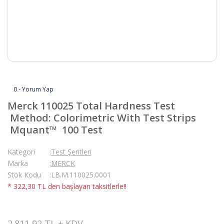
0 - Yorum Yap
Merck 110025 Total Hardness Test
Method: Colorimetric With Test Strips
Mquant™ 100 Test
Kategori
Test Şeritleri
Marka
MERCK
Stok Kodu
LB.M.110025.0001
* 322,30 TL den başlayan taksitlerle!!
2.811,92 TL + KDV