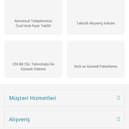
632,73 TL + KDV
759,27 TL
Ön Siparişli
Kurumsal Taleplerinize
Stoktan Teslim
Taksitli Alışveriş İmkanı
Ürün
Özel Hızlı Fiyat Teklifi
Kargo
Bedava
256 Bit SSL Teknolojisi İle
Hızlı ve Güvenli Paketleme
Güvenli Ödeme
Müşteri Hizmetleri
Okzalik Asit Dihidrat Pur. gr. 5 kg
Alışveriş
2.543,76 TL + KDV
3.052,51 TL