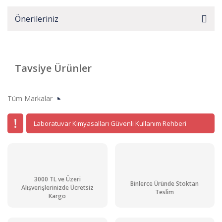
Önerileriniz
Tavsiye Ürünler
Tüm Markalar
Laboratuvar Kimyasalları Güvenli Kullanım Rehberi
3000 TL ve Üzeri
Binlerce Üründe Stoktan
Alışverişlerinizde Ücretsiz
Teslim
Kargo
Okzalik Asit Dihidrat Pur. gr. 1 kg