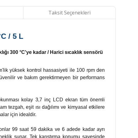
Taksit Seçenekleri
°C / 5 L
aklığı 300 °C'ye kadar / Harici sıcaklık sensörü
rpm'lik yüksek kontrol hassasiyeti ile 100 rpm den
 güvenilir ve bakım gerektirmeyen bir performans
n, okunması kolay 3,7 inç LCD ekran tüm önemli
 tezgah, eşit ısı dağılımı ve kimyasal etkilere
lar için idealdir.
iyonlar 99 saat 59 dakika ve 6 adede kadar ayrı
neklik sunar. Tek karıştırma konumu sayesinde