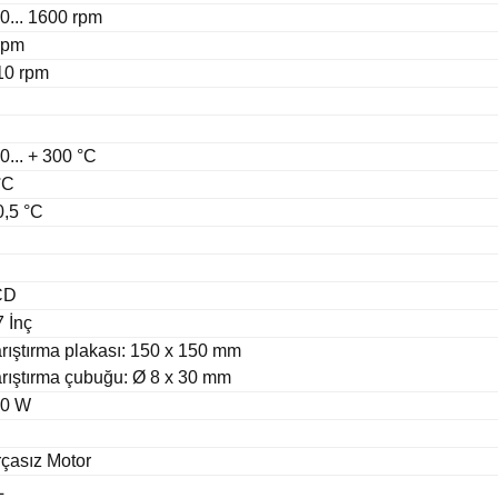
0... 1600 rpm
rpm
10 rpm
50... + 300 °C
°C
0,5 °C
CD
7 İnç
rıştırma plakası: 150 x 150 mm
rıştırma çubuğu: Ø 8 x 30 mm
50 W
rçasız Motor
L