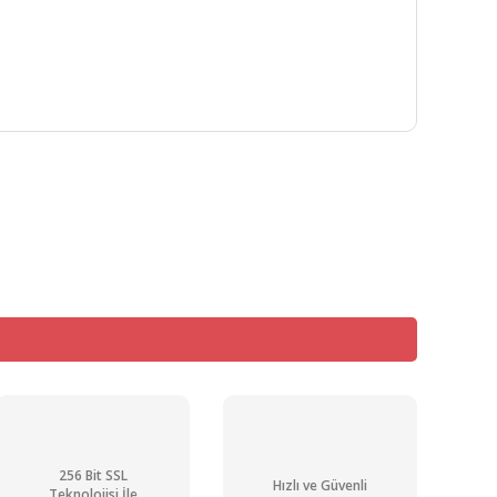
mıza iletebilirsiniz.
256 Bit SSL
Hızlı ve Güvenli
Teknolojisi İle