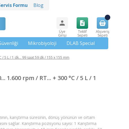
Servis Formu
Blog
Üye
Teklif
Alışveriş
Girişi
Sepeti
Sepeti
Güvenliği
Mikrobiyoloji
DLAB Special
°C / 5 L / 1 dk... 99 saat 59 dk / 155 x 155 mm
. 1.600 rpm / RT... + 300 °C / 5 L / 1
a hızının, karıştırma süresinin, dönüş yönünün ve ortam
asını sağlar. Karıştırma pozisyonu sayısı: 1 Karıştırma