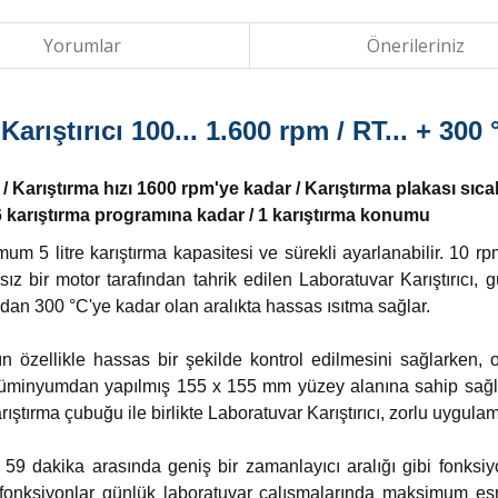
Yorumlar
Önerileriniz
arıştırıcı 100... 1.600 rpm / RT... + 300 
in / Karıştırma hızı 1600 rpm'ye kadar / Karıştırma plakası sıc
6 karıştırma programına kadar / 1 karıştırma konumu
imum 5 litre karıştırma kapasitesi ve sürekli ayarlanabilir. 10 
sız bir motor tarafından tahrik edilen Laboratuvar Karıştırıcı,
ından 300 °C'ye kadar olan aralıkta hassas ısıtma sağlar.
ının özellikle hassas bir şekilde kontrol edilmesini sağlarke
alüminyumdan yapılmış 155 x 155 mm yüzey alanına sahip sağlam
ıştırma çubuğu ile birlikte Laboratuvar Karıştırıcı, zorlu uygulama
 59 dakika arasında geniş bir zamanlayıcı aralığı gibi fonks
 fonksiyonlar günlük laboratuvar çalışmalarında maksimum es