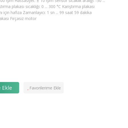
1600 rpm Hassasiyet: ± 10 rpm Sensör sıcaklık aralığı: -50 ...
ırma plakası sıcaklığı: 0 ... 300 °C Karıştırma plakası
ı için hafıza Zamanlayıcı: 1 sn ... 99 saat 59 dakika
akası Fırçasız motor
 Ekle