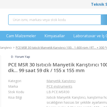
Teknik 
Cam Malzemeler
Kimyasallar
Laboratuvar ve İş 
arıştırıcı
PCE MSR 30 Isıtıcılı Manyetik Karıştırıcı 100... 1.600 rpm / RT... + 300 
0 - Yorum Yap
PCE MSR 30 Isıtıcılı Manyetik Karıştırıcı 100..
dk... 99 saat 59 dk / 155 x 155 mm
Kategori
Manyetik Karıştırıcı
Marka
PCE-instruments
Stok Kodu
LB.PCE.MSR30
Kısa Bilgi
Isıtıcılı Manyetik Karıştırıcı, karıştırm
sıcaklığının hassas bir şekilde ayarlanm