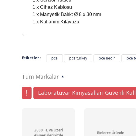
1 x Cihaz Kablosu
1 x Manyetik Balık: Ø 8 x 30 mm
1 x Kullanım Kılavuzu
Bu ürünün fiyat bilgisi, resim, ürün açıklamalarında ve di
Görüş ve önerileriniz için teşekkür ederiz.
Etiketler :
pce
pce turkey
pce nedir
pce t
Ürün resmi kalitesiz, bozuk veya görüntülenemiyor.
Tüm Markalar
Ürün açıklamasında eksik bilgiler bulunuyor.
Ürün bilgilerinde hatalar bulunuyor.
Laboratuvar Kimyasalları Güvenli Kul
Ürün fiyatı diğer sitelerden daha pahalı.
Bu ürüne benzer farklı alternatifler olmalı.
3000 TL ve Üzeri
Binlerce Üründe
Alışverişlerinizde