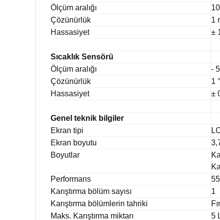
Ölçüm aralığı
10
Çözünürlük
1 
Hassasiyet
± 
Sıcaklık Sensörü
Ölçüm aralığı
- 
Çözünürlük
1 
Hassasiyet
± 
Genel teknik bilgiler
Ekran tipi
L
Ekran boyutu
3,
Boyutlar
Ka
Ka
Performans
5
Karıştırma bölüm sayısı
1
Karıştırma bölümlerin tahriki
Fı
Maks. Karıştırma miktarı
5 