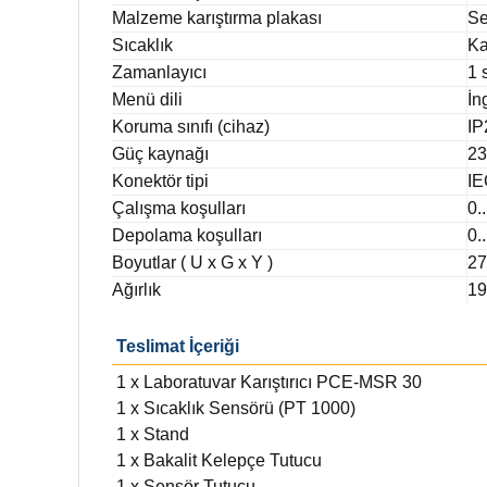
Malzeme karıştırma plakası
Se
Sıcaklık
Ka
Zamanlayıcı
1 
Menü dili
İn
Koruma sınıfı (cihaz)
IP
Güç kaynağı
23
Konektör tipi
IE
Çalışma koşulları
0.
Depolama koşulları
0.
Boyutlar ( U x G x Y )
27
Ağırlık
19
Teslimat İçeriği
1 x Laboratuvar Karıştırıcı PCE-MSR 30
1 x Sıcaklık Sensörü (PT 1000)
1 x Stand
1 x Bakalit Kelepçe Tutucu
1 x Sensör Tutucu