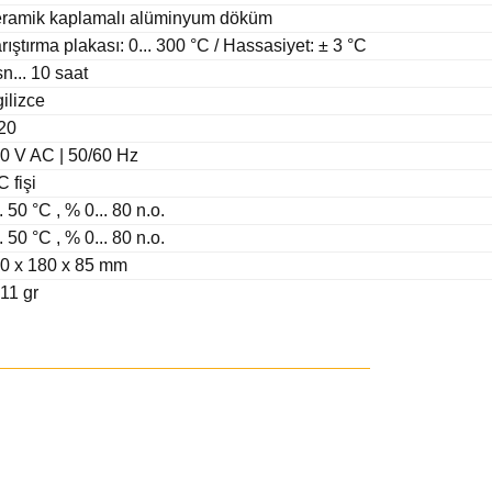
ramik kaplamalı alüminyum döküm
rıştırma plakası: 0... 300 °C / Hassasiyet: ± 3 °C
sn... 10 saat
gilizce
20
0 V AC | 50/60 Hz
C fişi
.. 50 °C , % 0... 80 n.o.
.. 50 °C , % 0... 80 n.o.
0 x 180 x 85 mm
11 gr