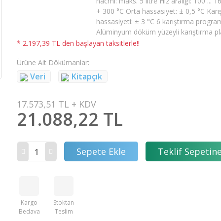
hacmi: maks. 5 litre Hız aralığı: 100 ... 
+ 300 °C Orta hassasiyet: ± 0,5 °C Karışt
hassasiyeti: ± 3 °C 6 karıştırma program
Alüminyum döküm yüzeyli karıştırma pl
* 2.197,39 TL den başlayan taksitlerle!!
Ürüne Ait Dökümanlar
Veri
Kitapçık
17.573,51 TL + KDV
21.088,22 TL
Sepete Ekle
Teklif Sepetine
Kargo
Stoktan
Bedava
Teslim