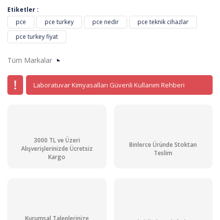
Etiketler :
pce
pce turkey
pce nedir
pce teknik cihazlar
pce turkey fiyat
Tüm Markalar
Laboratuvar Kimyasalları Güvenli Kullanım Rehberi
3000 TL ve Üzeri
Binlerce Üründe Stoktan
Alışverişlerinizde Ücretsiz
Teslim
Kargo
Kurumsal Taleplerinize