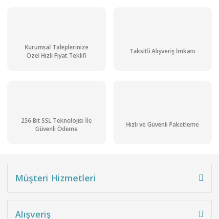
Polietilen Glikol 1500 (Peg 1500) Pur. gr. 500 gr
403,24 TL + KDV
Kurumsal Taleplerinize
Taksitli Alışveriş İmkanı
483,89 TL
Özel Hızlı Fiyat Teklifi
Stoktan Teslim
Ön Siparişli Ürün
Kargo
Bedava
256 Bit SSL Teknolojisi İle
Hızlı ve Güvenli Paketleme
Güvenli Ödeme
Müşteri Hizmetleri
Alışveriş