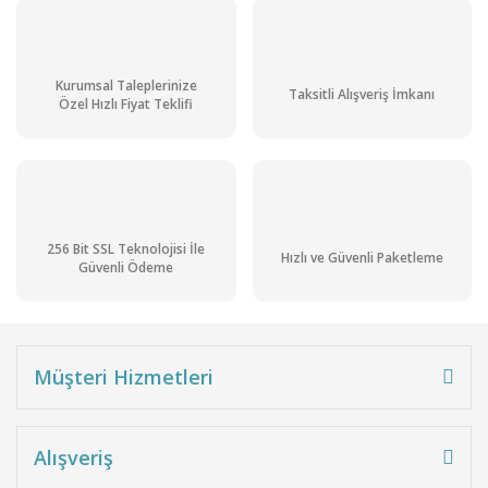
Kurumsal Taleplerinize
Taksitli Alışveriş İmkanı
Özel Hızlı Fiyat Teklifi
Potasyum Ferrosiyanür (Potasyum Hegzasiyanoferrat (II)) Pur. gr. 5 k
9.680,98 TL + KDV
256 Bit SSL Teknolojisi İle
Hızlı ve Güvenli Paketleme
11.617,18 TL
Güvenli Ödeme
Stoktan Teslim
Ön Siparişli Ürün
Kargo
Müşteri Hizmetleri
Bedava
Alışveriş