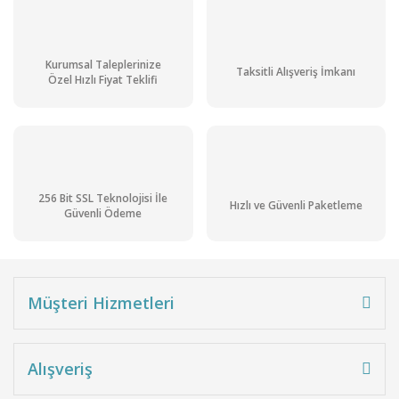
831,24 TL + KDV
997,49 TL
Ön Siparişli
Kurumsal Taleplerinize
Stoktan Teslim
Taksitli Alışveriş İmkanı
Ürün
Özel Hızlı Fiyat Teklifi
Kargo
Bedava
256 Bit SSL Teknolojisi İle
Hızlı ve Güvenli Paketleme
Güvenli Ödeme
Müşteri Hizmetleri
Potasyum Klorür Pur. gr. 5 kg
Alışveriş
3.664,90 TL + KDV
4.397,88 TL