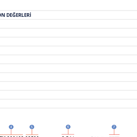
FİKASYON DEĞERLERİ
95,0%