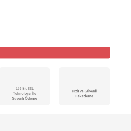
mıza iletebilirsiniz.
256 Bit SSL
Hızlı ve Güvenli
Teknolojisi İle
Paketleme
Güvenli Ödeme