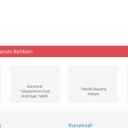
ğer konularda yetersiz gördüğünüz noktaları öneri formunu kullanarak tarafı
Bu ürüne ilk yorumu siz yapın!
Kargo
Bedava
Yorum Yaz
lanım Rehberi
Kurumsal
Taksitli Alışveriş
Taleplerinize Özel
Gönder
İmkanı
Hızlı Fiyat Teklifi
m Sülfat Pur. gr. 5 kg
2.898,77 TL + KDV
3.478,53 TL
ş
Kurumsal
Ön Siparişli