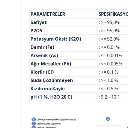
PARAMETRELER
SPESİ
Safiyet
:
>= 
P2O5
:
>= 95,0%
Potasyum Oksit (K2O)
:
>= 52,0%
Demir (Fe)
:
<= 0,01%
Arsenik (As)
:
<= 0,001%
Ağır Metaller (Pb)
:
<= 0,005%
Klorür (Cl)
:
<= 0,1 %
Suda Çözünmeyen
:
>= 1,0 %
Kızdırma Kaybı
:
<= 0,5 %
pH (1 %, H2O 20 C)
:
9,2 - 10,1