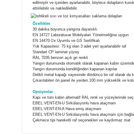
edilmiştir ve içeriden ayarlanabilir, böylece dolapların kur
ettirilebilir ve nakledilebilir.
Özellikler
30 dakika boyunca yangına dayanıklı
EN 14727 Laboratuvar Mobilyaları Yönetmeliğine uygun
EN 14470-1'e Uyumlu ve GS Sertifikalı
Yük Kapasitesi: 75 kg olan 3 adet yeri ayarlanabilir raf
Standart CP laminat yüzey
RAL 7035 benzeri açık gri renkli
Yangın durumunda otomatik olarak kapanan kabin üzerind
Yangın durumunda kendiliğinden kapanan kapılar
Delikli metal kapağı sayesinde dördüncü bir raf olarak da k
Çıkarılabilen ön panel ile yerden 100 mm yükseklik ve kolay
Opsiyonlar
Kapı ve tüm kabin alternatif RAL renk ve yüzeylerinde seçil
EBEL:VENT-EN-U Sirkülasyonlu hava ataçmanı
EBEL:VENT-EN-A Hava emiş ataçmanı
EBEL:VENT-EN-U Sirkülasyonlu hava ataçmanı için bağlan
Çekmece tipi hareketli raf seçenekleri ve kaydırmaz mat