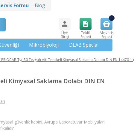
Servis Formu
Blog
Üye
Teklif
Alışveriş
Girişi
Sepeti
Sepeti
Güvenliği
Mikrobiyoloji
DLAB Special
 PRIOCAB Typ30 Tezgah Altı Tehlikeli Kimyasal Saklama Dolabı DIN EN 14470-1 (
eli Kimyasal Saklama Dolabı DIN EN
arı
myasal güvenlik kabini. Avrupa Laboratuvar Mobilyaları
ikalıdır.