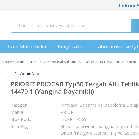
Teknik 
Cam Malzemeler
Kimyasallar
Laboratuvar ve İş 
lama ve Taşıma Araçları
Kimyasal Saklama ve Depolama Dolapları
PRIORIT
0 - Yorum Yap
PRIORIT PRIOCAB Typ30 Tezgah Altı Tehlik
14470-1 (Yangına Dayanıklı)
Kategori
Kimyasal Saklama ve Depolama Dolapl
Marka
PRIORIT
Stok Kodu
LB.PR.TP30Y
Kısa Bilgi
30 dakika boyunca yangına dayanıklı, ki
Direktifi'ne göre test edilmiş ve GS sertif