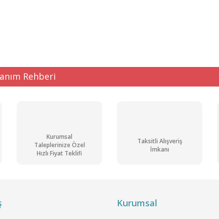
ğer konularda yetersiz gördüğünüz noktaları öneri formunu kullanarak tarafı
Bu ürüne ilk yorumu siz yapın!
Yorum Yaz
lanım Rehberi
Kurumsal
Taksitli Alışveriş
Taleplerinize Özel
İmkanı
Hızlı Fiyat Teklifi
Gönder
ş
Kurumsal