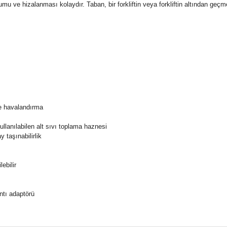
ulumu ve hizalanması kolaydır. Taban, bir forkliftin veya forkliftin altından geç
e havalandırma
ullanılabilen alt sıvı toplama haznesi
 taşınabilirlik
ebilir
tı adaptörü