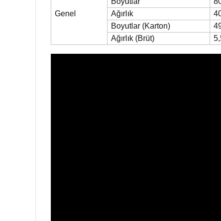
Boyutlar
8
Genel
Ağırlık
40
Boyutlar
(Karton)
4
Ağırlık
(Brüt)
5,