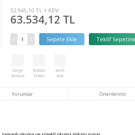
52.945,10 TL + KDV
63.534,12 TL
Sepete Ekle
Teklif Sepetine
Kargo
Stoktan
Sınırlı
Bedava
Teslim
stok
Yorumlar
Önerileriniz
 zamanlı okuma ve sürekli okuma imkanı sunar.