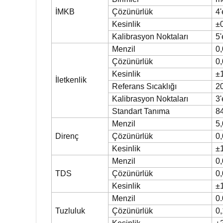
İMKB
Çözünürlük
4'
Kesinlik
±
Kalibrasyon Noktaları
5'
Menzil
0
Çözünürlük
0
Kesinlik
±
İletkenlik
Referans Sıcaklığı
20
Kalibrasyon Noktaları
3'
Standart Tanıma
8
Menzil
5
Direnç
Çözünürlük
0
Kesinlik
±
Menzil
0
TDS
Çözünürlük
0
Kesinlik
±
Menzil
0
Tuzluluk
Çözünürlük
0,