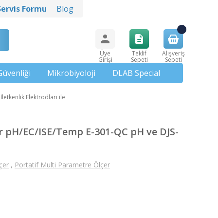
Servis Formu
Blog
Üye
Teklif
Alışveriş
Girişi
Sepeti
Sepeti
Güvenliği
Mikrobiyoloji
DLAB Special
tkenlik Elektrodları ile
r pH/EC/ISE/Temp E-301-QC pH ve DJS-
çer
,
Portatif Multi Parametre Ölçer