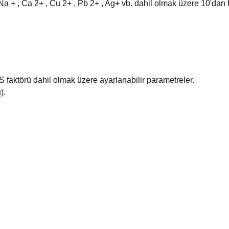
K + , Na + , Ca 2+ , Cu 2+ , Pb 2+ , Ag+ vb. dahil olmak üzere 10'dan
 faktörü dahil olmak üzere ayarlanabilir parametreler.
).