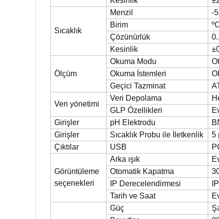
Kesinlik
±
Menzil
-5
Birim
ºC
Sıcaklık
Çözünürlük
0.
Kesinlik
±
Okuma Modu
Ot
Ölçüm
Okuma İstemleri
Ok
Geçici Tazminat
A
Veri Depolama
He
Veri yönetimi
GLP Özellikleri
E
Girişler
pH Elektrodu
B
Girişler
Sıcaklık Probu
ile İletkenlik
5 
Çıktılar
USB
PC
Arka ışık
E
Görüntüleme
Otomatik Kapatma
30
seçenekleri
IP Derecelendirmesi
I
Tarih ve Saat
E
Güç
Şa