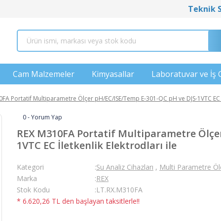
Teknik 
Cam Malzemeler
Kimyasallar
Laboratuvar ve İş 
FA Portatif Multiparametre Ölçer pH/EC/ISE/Temp E-301-QC pH ve DJS-1VTC EC İle
0 - Yorum Yap
REX M310FA Portatif Multiparametre Ölçe
1VTC EC İletkenlik Elektrodları ile
Kategori
Su Analiz Cihazları
,
Multi Parametre Öl
Marka
REX
Stok Kodu
LT.RX.M310FA
* 6.620,26 TL den başlayan taksitlerle!!