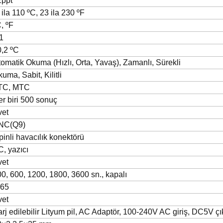
2ppt
 ila 110 ºC, 23 ila 230 ºF
, ºF
1
0,2
ºC
omatik Okuma (Hızlı, Orta, Yavaş), Zamanlı, Sürekli
uma, Sabit, Kilitli
TC, MTC
r biri 500 sonuç
vet
NC(Q9)
pinli
havacılık
konektörü
, yazıcı
vet
0, 600, 1200, 1800, 3600 sn., kapalı
P65
vet
rj edilebilir Lityum pil, AC Adaptör, 100-240V AC giriş, DC5V çı