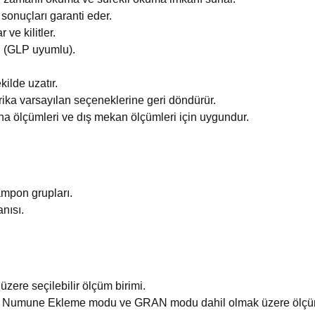
onuçları garanti eder.
ve kilitler.
i (GLP uyumlu).
kilde uzatır.
brika varsayılan seçeneklerine geri döndürür.
aha ölçümleri ve dış mekan ölçümleri için uygundur.
ampon grupları.
anısı.
zere seçilebilir ölçüm birimi.
Numune Ekleme modu ve GRAN modu dahil olmak üzere ölçüm 