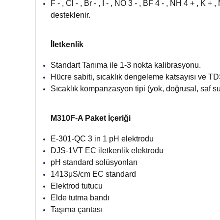
F - , Cl - , Br - , I - , NO 3 - , BF 4 - , NH 4 + , 
desteklenir.
İletkenlik
Standart Tanıma ile 1-3 nokta kalibrasyonu.
Hücre sabiti, sıcaklık dengeleme katsayısı ve TDS
Sıcaklık kompanzasyon tipi (yok, doğrusal, saf su
M310F-A Paket İçeriği
E-301-QC 3 in 1 pH elektrodu
DJS-1VT EC iletkenlik elektrodu
pH standard solüsyonları
1413μS/cm EC standard
Elektrod tutucu
Elde tutma bandı
Taşıma çantası