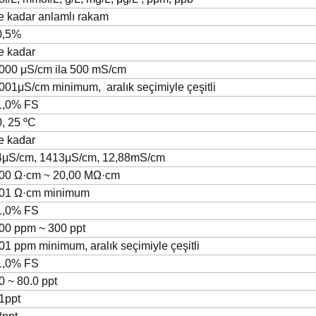
e kadar anlamlı rakam
0,5%
e kadar
,000 μS/cm ila 500 mS/cm
,001μS/cm minimum,
aralık seçimiyle çeşitli
1,0% FS
, 25 ºC
e kadar
4μS/cm, 1413μS/cm, 12,88mS/cm
,00 Ω·cm
~
20,00 MΩ·cm
,01 Ω·cm minimum
1,0% FS
,00
ppm
~
300
ppt
,01
ppm
minimum, aralık seçimiyle çeşitli
1,0%
FS
.0
~
80.0
ppt
1ppt