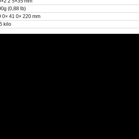
0×2
2
5×35 mm
0g (0,88 lb)
9
0×
41
0×
220 mm
5 kilo