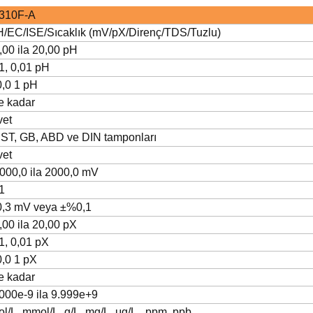
310F-A
H/EC/ISE/Sıcaklık (mV/pX/Direnç/TDS/Tuzlu)
,00 ila 20,00 pH
1, 0,01 pH
0,0
1
pH
e kadar
vet
IST, GB, ABD ve DIN tamponları
vet
000,0 ila 2000,0 mV
1
0,3 mV veya ±%0,1
,00 ila 20,00
pX
1, 0,01 pX
0,0
1
pX
e kadar
000e-9 ila 9.999e+9
l/L, mmol/L, g/L, mg/L, μg/L
,
ppm,
ppb