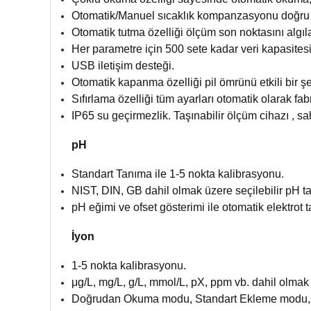
Otomatik/Manuel sıcaklık kompanzasyonu doğru s
Otomatik tutma özelliği ölçüm son noktasını algılar 
Her parametre için 500 sete kadar veri kapasites
USB iletişim desteği.
Otomatik kapanma özelliği pil ömrünü etkili bir şe
Sıfırlama özelliği tüm ayarları otomatik olarak fa
IP65 su geçirmezlik. Taşınabilir ölçüm cihazı , s
pH
Standart Tanıma ile 1-5 nokta kalibrasyonu.
NIST, DIN, GB dahil olmak üzere seçilebilir pH t
pH eğimi ve ofset gösterimi ile otomatik elektrot t
İyon
1-5 nokta kalibrasyonu.
μg/L, mg/L, g/L, mmol/L, pX, ppm vb. dahil olmak ü
Doğrudan Okuma modu, Standart Ekleme modu, 