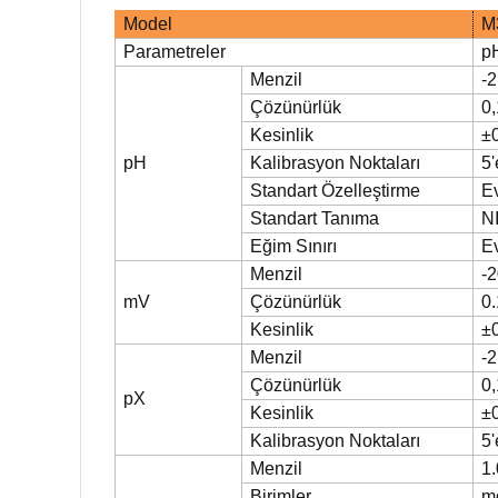
Model
M
Parametreler
p
Menzil
-2
Çözünürlük
0,
Kesinlik
±
pH
Kalibrasyon Noktaları
5'
Standart Özelleştirme
E
Standart Tanıma
N
Eğim Sınırı
E
Menzil
-2
mV
Çözünürlük
0.
Kesinlik
±
Menzil
-2
Çözünürlük
0,
pX
Kesinlik
±
Kalibrasyon Noktaları
5'
Menzil
1.
Birimler
mo