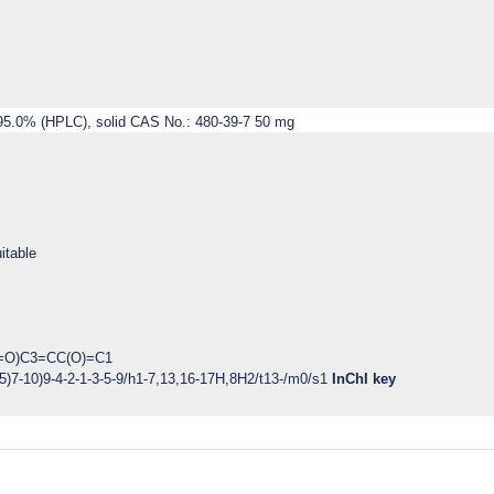
itable
=O)C3=CC(O)=C1
)7-10)9-4-2-1-3-5-9/h1-7,13,16-17H,8H2/t13-/m0/s1
InChI key
ğer konularda yetersiz gördüğünüz noktaları öneri formunu kullanarak tarafı