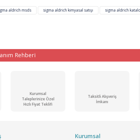
Bu ürüne ilk yorumu siz yapın!
igma aldrich msds
sigma aldrich kimyasal satışı
sigma aldrich katal
Yorum Yaz
lanım Rehberi
Kurumsal
Taksitli Alışveriş
Gönder
Taleplerinize Özel
İmkanı
Hızlı Fiyat Teklifi
ş
Kurumsal