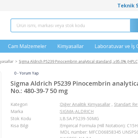
Teknik 
Cam Malzemeler
Kimyasallar
Laboratuvar ve İş 
yasallar
Sigma Aldrich P5239 Pinocembrin analytical standard, ≥95.0% (HPLC)
0 - Yorum Yap
Sigma Aldrich P5239 Pinocembrin analytica
No.: 480-39-7 50 mg
Kategori
Diğer Analitik Kimyasallar
,
Standart Re
Marka
SIGMA-ALDRICH
Stok Kodu
LB.SA.P5239-50MG
Kısa Bilgi
Empirical Formula (Hill Notation): C1
MDL number: MFCD06858345 UNSPSC 