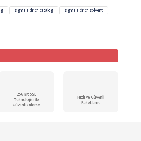
og
sigma aldrich catalog
sigma aldrich solvent
256 Bit SSL
Hızlı ve Güvenli
Teknolojisi İle
Paketleme
Güvenli Ödeme