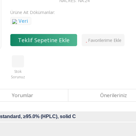
NACRES: NA.24
Ürüne Ait Dökümanlar
Veri
Teklif Sepetine Ekle
Stok
Sorunuz
Yorumlar
Önerileriniz
standard, ≥95.0% (HPLC), solid C