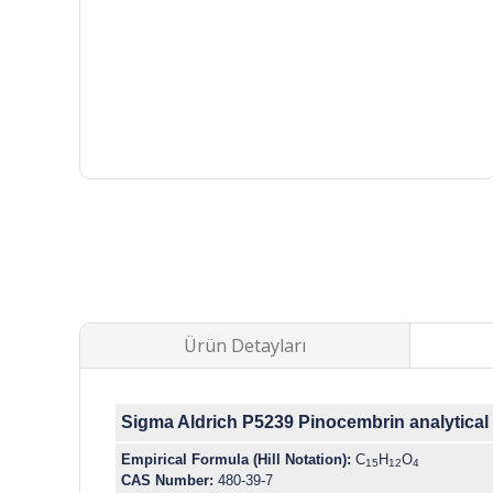
Ürün Detayları
Sigma Aldrich P5239 Pinocembrin analytical 
Empirical Formula (Hill Notation):
C
H
O
15
12
4
CAS Number:
480-39-7