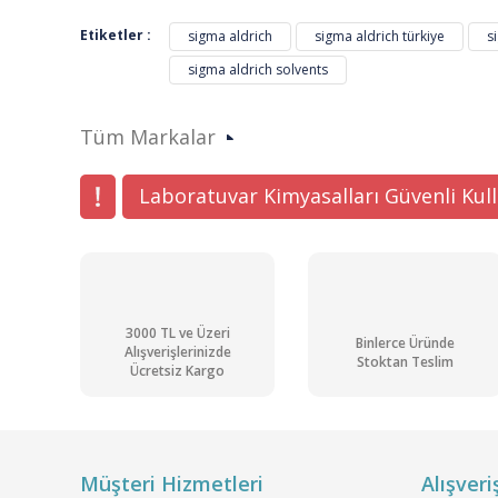
Görüş ve önerileriniz için teşekkür ederiz.
Etiketler :
sigma aldrich
sigma aldrich türkiye
s
sigma aldrich solvents
Ürün resmi kalitesiz, bozuk veya görüntülenemiyor.
Ürün açıklamasında eksik bilgiler bulunuyor.
Tüm Markalar
Ürün bilgilerinde hatalar bulunuyor.
Ürün fiyatı diğer sitelerden daha pahalı.
Laboratuvar Kimyasalları Güvenli Kul
Bu ürüne benzer farklı alternatifler olmalı.
3000 TL ve Üzeri
Binlerce Üründe
Alışverişlerinizde
Stoktan Teslim
Ücretsiz Kargo
Müşteri Hizmetleri
Alışveri