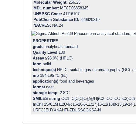
Molecular Weight:
256.25
MDL number:
MFCD06858345
UNSPSC Code:
41116107
PubChem Substance ID:
329820219
NACRES:
NA.24
PROPERTIES
grade
analytical standard
Quality Level
100
Assay
≥95.0% (HPLC)
form
solid
technique(s)
HPLC: suitable gas chromatography (GC): su
mp
194-195 °C (lit.)
application(s)
food and beverages
format
neat
storage temp.
2-8°C
SMILES string
OC1=C(C(C[C@@H](C2=CC=CC=C2)O3)
InChI
1S/C15H12O4/c16-10-6-11(17)15-12(18)8-13(19-14(15
URFCJEUYXNAHFI-ZDUSSCGKSA-N
Bu ürünün fiyat bilgisi, resim, ürün açıklamalarında ve di