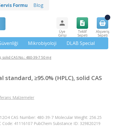
Servis Formu
Blog
Üye
Teklif
Alışveriş
Girişi
Sepeti
Sepeti
Güvenliği
Mikrobiyoloji
DLAB Special
, solid CAS No.: 480-39-7 50 mg
l standard, ≥95.0% (HPLC), solid CAS
ferans Malzemeler
5H12O4 CAS Number: 480-39-7 Molecular Weight: 256.25
Code: 41116107 PubChem Substance ID: 329820219