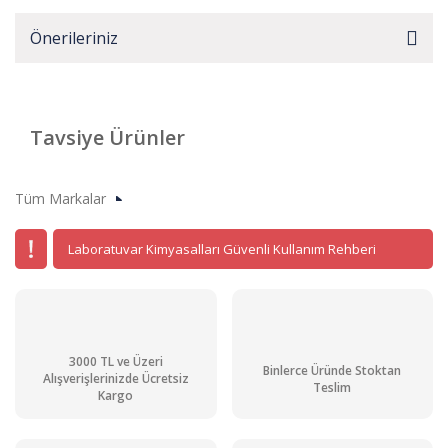
Önerileriniz
Tavsiye Ürünler
Tüm Markalar
Laboratuvar Kimyasalları Güvenli Kullanım Rehberi
3000 TL ve Üzeri
Binlerce Üründe Stoktan
Alışverişlerinizde Ücretsiz
Teslim
Kargo
Tri- Sodyum Fosfat Pur. gr. 5 kg