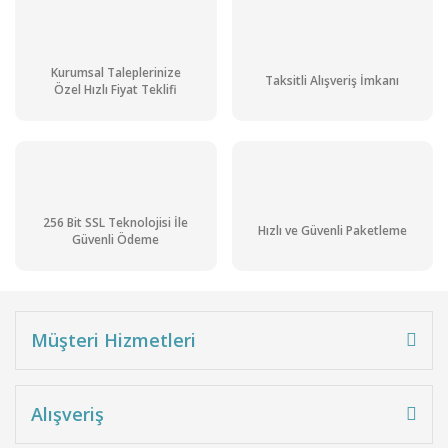
2.389,07 TL + KDV
2.866,89 TL
Ön Siparişli
Kurumsal Taleplerinize
Stoktan Teslim
Taksitli Alışveriş İmkanı
Ürün
Özel Hızlı Fiyat Teklifi
Kargo
Bedava
256 Bit SSL Teknolojisi İle
Hızlı ve Güvenli Paketleme
Güvenli Ödeme
Müşteri Hizmetleri
Tri- Sodyum Fosfat Pur. gr. 25 kg
Alışveriş
11.093,96 TL + KDV
13.312,75 TL