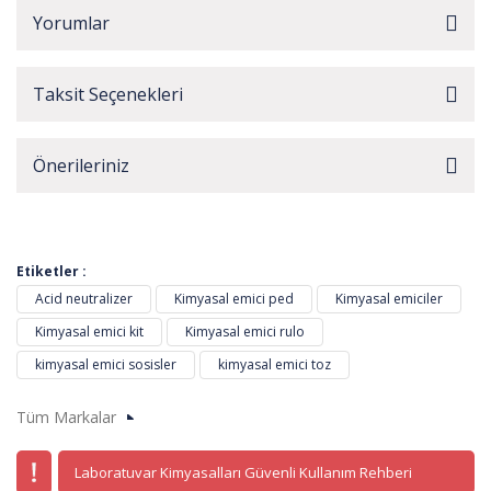
Yorumlar
Taksit Seçenekleri
Önerileriniz
Etiketler :
Acid neutralizer
Kimyasal emici ped
Kimyasal emiciler
Kimyasal emici kit
Kimyasal emici rulo
kimyasal emici sosisler
kimyasal emici toz
Tüm Markalar
Laboratuvar Kimyasalları Güvenli Kullanım Rehberi