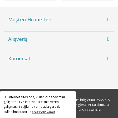
Müşteri Hizmetleri
Alışveriş
Kurumsal
Bu internet sitesinde, kullanıcı deneyimini
Copyright 2010© Tüm hakları saklıdır. Kredi kartı bilgileriniz 256bit SSL
geliştirmek ve internet sitesinin verimli
sertifikası ile korunmaktadır. Tüm açıklama ve görseller tarafımızca
çalışmasını sağlamak amacıyla çerezler
tasarlanmıştır. İzinsiz kopyalanması durumunda yasal işlem
kullanılmaktadır.
Çerez Politikamız
başlatılacaktır.