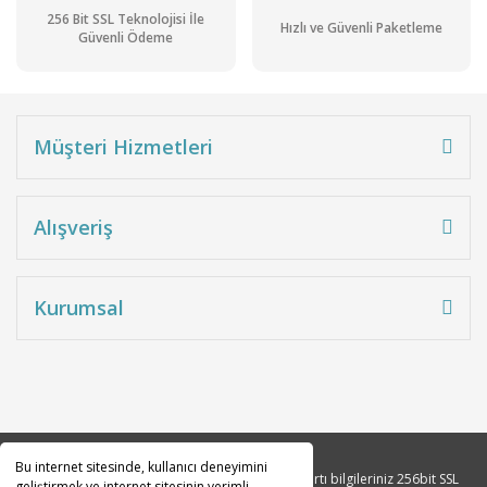
256 Bit SSL Teknolojisi İle
Hızlı ve Güvenli Paketleme
Güvenli Ödeme
Müşteri Hizmetleri
Alışveriş
Kurumsal
Bu internet sitesinde, kullanıcı deneyimini
Copyright 2010© Tüm hakları saklıdır. Kredi kartı bilgileriniz 256bit SSL
geliştirmek ve internet sitesinin verimli