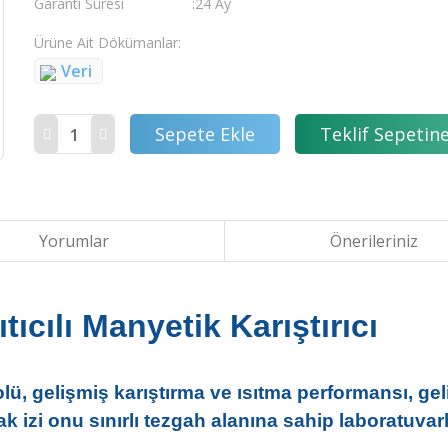
Garanti Süresi
24 Ay
Ürüne Ait Dökümanlar
Veri
Sepete Ekle
Teklif Sepetine
Yorumlar
Önerileriniz
tıcılı Manyetik Karıştırıcı
ü, gelişmiş karıştırma ve ısıtma performansı, geliş
k izi onu sınırlı tezgah alanına sahip laboratuvar