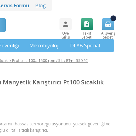
Servis Formu
Blog
Üye
Teklif
Alışveriş
Girişi
Sepeti
Sepeti
Güvenliği
Mikrobiyoloji
DLAB Special
Sıcaklık Probu ile 100... 1500 rpm / 5 L / RT+... 550 °C
ı Manyetik Karıştırıcı Pt100 Sıcaklık
C
ortamın hassas termoregülasyonunu, yüksek güvenliği ve
jital ısıtıcılı karıştırıcı.