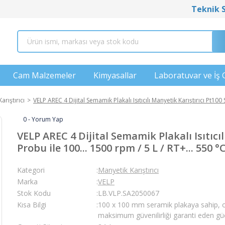
Teknik 
Cam Malzemeler
Kimyasallar
Laboratuvar ve İş 
arıştırıcı
VELP AREC 4 Dijital Semamik Plakalı Isıtıcılı Manyetik Karıştırıcı Pt100 
0 - Yorum Yap
VELP AREC 4 Dijital Semamik Plakalı Isıtıcıl
Probu ile 100... 1500 rpm / 5 L / RT+... 550 °
Kategori
Manyetik Karıştırıcı
Marka
VELP
Stok Kodu
LB.VLP.SA2050067
Kısa Bilgi
100 x 100 mm seramik plakaya sahip, 
maksimum güvenilirliği garanti eden güçlü di