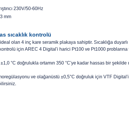
rıştırıcı 230V/50-60Hz
 Ø3 mm
as sıcaklık kontrolü
n ideal olan 4 inç kare seramik plakaya sahiptir. Sıcaklığa duyar
 kontrolü için AREC 4 Digital'i harici Pt100 ve Pt1000 probların
ci ±1,0 °C doğrulukla ortamın 350 °C'ye kadar hassas bir şekilde
moregülasyonu ve olağanüstü ±0,5°C doğruluk için VTF Digital'i k
lirsiniz.