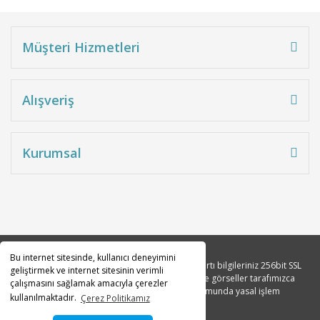
Müşteri Hizmetleri
Alışveriş
Kurumsal
Bu internet sitesinde, kullanıcı deneyimini
Copyright 2010© Tüm hakları saklıdır. Kredi kartı bilgileriniz 256bit SSL
geliştirmek ve internet sitesinin verimli
sertifikası ile korunmaktadır. Tüm açıklama ve görseller tarafımızca
çalışmasını sağlamak amacıyla çerezler
tasarlanmıştır. İzinsiz kopyalanması durumunda yasal işlem
kullanılmaktadır.
Çerez Politikamız
başlatılacaktır.