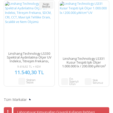
Kargo
Bedava
Linshang Technology LS330
Spektral Aydınlatma Ölçer UV
Linshang Technology LS331
İndeksi, Titreşim Frekansı,
Kusur Tespiti Işık Ölçer
SDCM, CRI, CCT, Mavi Işık
1.000.000 lx / 200.000 μW/cm²
9.616,92 TL + KDV
Tehlike Oranı, Sıcaklık ve Nem
UV
11.540,30 TL
Ölçümü
Ön
Stoktan
Stok
Siparişli
Teslim
Sorunuz
Ürün
Tüm Markalar
Laboratuvar Kimyasalları Güvenli Kullanım Rehberi