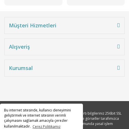
Müşteri Hizmetleri
Alışveriş
Kurumsal
Bu internet sitesinde, kullanıcı deneyimini
Copyright 2010© Tüm hakları saklıdır. Kredi kartı bilgileriniz 256bit SSL
geliştirmek ve internet sitesinin verimli
sertifikası ile korunmaktadır. Tüm açıklama ve görseller tarafımızca
çalışmasını sağlamak amacıyla çerezler
tasarlanmıştır. İzinsiz kopyalanması durumunda yasal işlem
kullanılmaktadır.
Çerez Politikamız
başlatılacaktır.