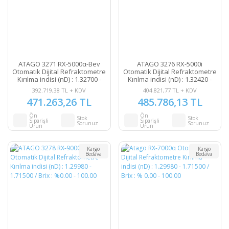
ATAGO 3271 RX-5000α-Bev
ATAGO 3276 RX-5000i
Otomatik Dijital Refraktometre
Otomatik Dijital Refraktometre
Kırılma indisi (nD) : 1.32700 -
Kırılma indisi (nD) : 1.32420 -
1.58000 / Brix : % 0.000 -
1.58000 / Brix : % 0.000 -
392.719,38 TL + KDV
404.821,77 TL + KDV
100.000
100.000
471.263,26 TL
485.786,13 TL
Ön
Ön
Stok
Stok
Siparişli
Siparişli
Sorunuz
Sorunuz
Ürün
Ürün
Kargo
Kargo
Bedava
Bedava