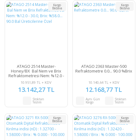
Kargo
Kargo
Bedava
Bedava
ATAGO 2514 Master-
ATAGO 2363 Master-500
Honey/BX Bal Nem ve Brix
Refraktometre 0.0... 90.0 %Brix
Refraktometresi Nem: %12.0 -
30.0, Brix: %58.0... 90.0 Bal
10.951,89 TL + KDV
10.140,64 TL + KDV
Üreticilerine Özel
13.142,27 TL
12.168,77 TL
Stoktan
Aynı Gün
Stoktan
Teslim
Kargo
Teslim
Kargo
Kargo
Bedava
Bedava