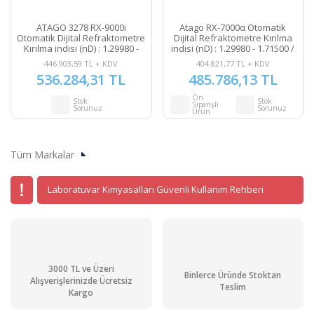
ATAGO 3278 RX-9000i
Atago RX-7000α Otomatik
Otomatik Dijital Refraktometre
Dijital Refraktometre Kırılma
Kırılma indisi (nD) : 1.29980 -
indisi (nD) : 1.29980 - 1.71500 /
1.71500 / Brix : %0.00 - 100.00
Brix : % 0.00 - 100.00
446.903,59 TL + KDV
404.821,77 TL + KDV
536.284,31 TL
485.786,13 TL
Ön
Stok
Stok
Siparişli
Sorunuz
Sorunuz
Ürün
Tüm Markalar
Laboratuvar Kimyasalları Güvenli Kullanım Rehberi
3000 TL ve Üzeri
Binlerce Üründe Stoktan
Alışverişlerinizde Ücretsiz
Teslim
Kargo