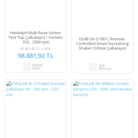
HeidolpH Multi Reax Vortex
Test Tüp Çalkalayıcı / Vorteks
DLAB SK-O180-C Remote-
150... 2000 rpm
Controlled Smart Destaining
Shaker Orbital Çalkalayıcı
82.401,60 TL + KDV
Uzaktan Kumandalı 20 mm /
98.881,92 TL
40... 200 rpm / 2 kg
Stoktan
Stok
Teslim
Sorunuz