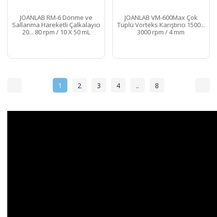
JOANLAB RM-6 Dönme ve
JOANLAB VM-600Max Çok
Sallanma Hareketli Çalkalayıcı
Tüplü Vorteks Karıştırıcı 1500...
20... 80 rpm / 10 X 50 mL
3000 rpm / 4 mm
Santrifüj Tüpü/0.5 kg
1
2
3
4
..
8