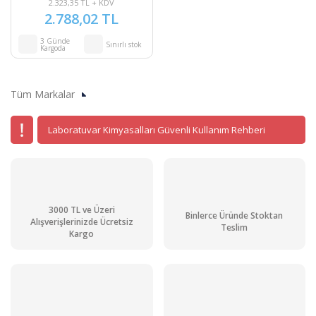
2.323,35 TL + KDV
2.788,02 TL
3 Günde
Sınırlı stok
Kargoda
Tüm Markalar
Laboratuvar Kimyasalları Güvenli Kullanım Rehberi
3000 TL ve Üzeri
Binlerce Üründe Stoktan
Alışverişlerinizde Ücretsiz
Teslim
Kargo