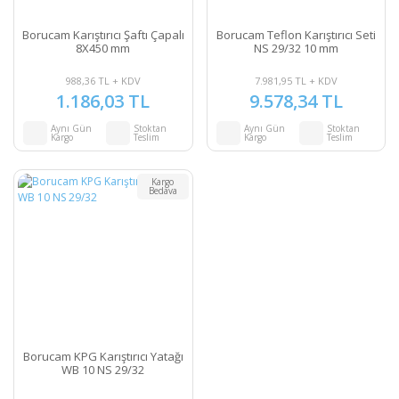
Borucam Karıştırıcı Şaftı Çapalı
Borucam Teflon Karıştırıcı Seti
8X450 mm
NS 29/32 10 mm
988,36 TL + KDV
7.981,95 TL + KDV
1.186,03 TL
9.578,34 TL
Aynı Gün
Stoktan
Aynı Gün
Stoktan
Kargo
Teslim
Kargo
Teslim
Kargo
Bedava
Borucam KPG Karıştırıcı Yatağı
WB 10 NS 29/32