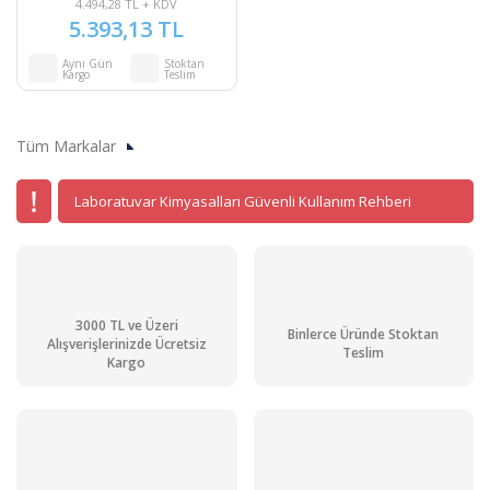
4.494,28 TL + KDV
5.393,13 TL
Aynı Gün
Stoktan
Kargo
Teslim
Tüm Markalar
Laboratuvar Kimyasalları Güvenli Kullanım Rehberi
3000 TL ve Üzeri
Binlerce Üründe Stoktan
Alışverişlerinizde Ücretsiz
Teslim
Kargo