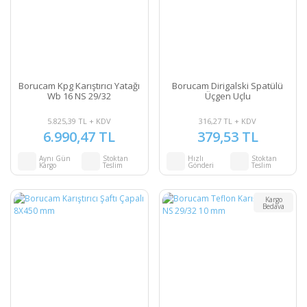
Borucam Kpg Karıştırıcı Yatağı
Borucam Dirigalski Spatülü
Wb 16 NS 29/32
Üçgen Uçlu
5.825,39 TL + KDV
316,27 TL + KDV
6.990,47 TL
379,53 TL
Aynı Gün
Stoktan
Hızlı
Stoktan
Kargo
Teslim
Gönderi
Teslim
Kargo
Bedava