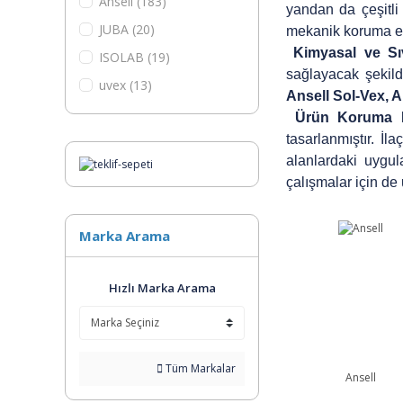
Ansell (183)
yandan da çeşitli 
JUBA (20)
mekanik koruma eld
Kimyasal ve Sıv
ISOLAB (19)
sağlayacak şekild
uvex (13)
Ansell Sol-Vex, 
BİMEL (7)
Ürün Koruma El
tasarlanmıştır. İl
alanlardaki uygul
çalışmalar için de
Marka Arama
Hızlı Marka Arama
Tüm Markalar
Ansell