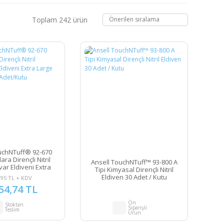
Toplam 242 ürün
uchNTuff® 92-670
ra Dirençli Nitril
Ansell TouchNTuff™ 93-800 A
ar Eldiveni Extra
Tipi Kimyasal Dirençli Nitril
- 10) 100 Adet/Kutu
Eldiven 30 Adet / Kutu
,95 TL + KDV
54,74 TL
Ön
Stoktan
Siparişli
Teslim
Ürün