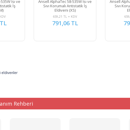
-535W Isı ve
Ansell AlphaTec 58-535W Isı ve
Ansell Alph
istatik İş
Sıvı Korumalı Antistatik İş
Sıvı Koru
(M)
Eldiveni (XS)
E
 KDV
659,21 TL + KDV
659
 TL
791,06 TL
79
lanım Rehberi