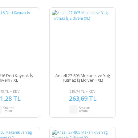
216 Deri Kaynak İş
Ansell 27-805 Mekanik ve Yağ
diveni / XL
Tutmaz İş Eldiveni (XL)
,73 TL + KDV
219,74 TL + KDV
1,28 TL
263,69 TL
Stoktan
Stoktan
Teslim
Teslim