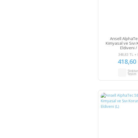
Ansell AlphaTe
Kimyasal ve Sıvı 
Eldiveni /
348,83 TL +
418,60
Stokta
Teslim