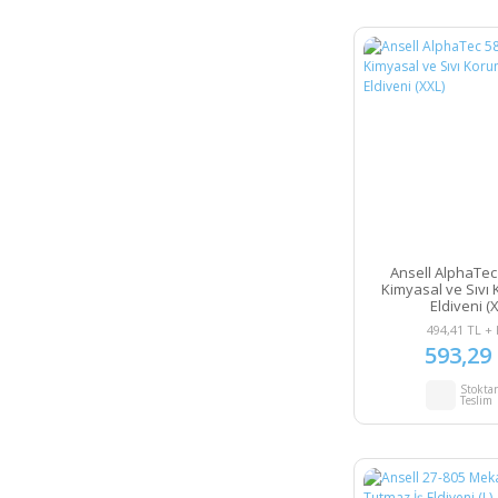
Ansell AlphaTe
Kimyasal ve Sıvı 
Eldiveni (
494,41 TL +
593,29
Stokta
Teslim