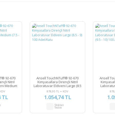
ff® 92-670
Ansell TouchNTuff® 92-670
Ansell To
nçli Nitril
Kimyasallara Dirençli Nitril
Kimyasalla
veni Medium
Laboratuvar Eldiveni Large (8.5
Laboratuv
det/Kutu
- 9) 100 Adet/Kutu
Large (9.5 
 KDV
878,95 TL + KDV
878
4 TL
1.054,74 TL
1.0
n
Stoktan
Teslim