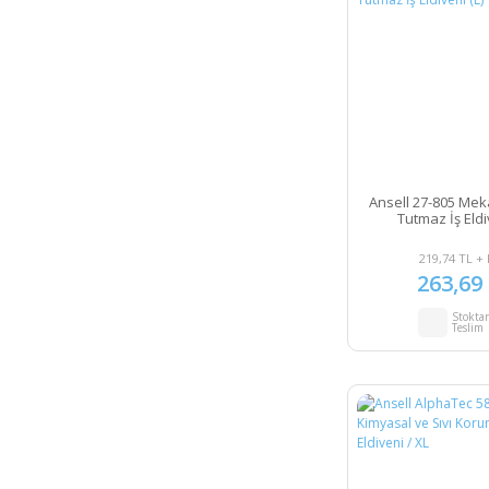
Ansell 27-805 Mek
Tutmaz İş Eldi
219,74 TL +
263,69
Stokta
Teslim