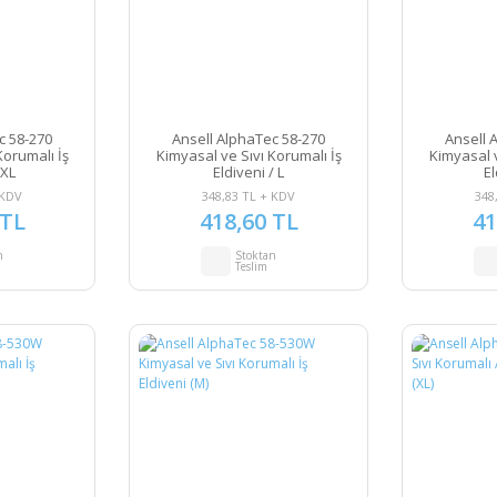
c 58-270
Ansell AlphaTec 58-270
Ansell 
Korumalı İş
Kimyasal ve Sıvı Korumalı İş
Kimyasal v
 XL
Eldiveni / L
El
 KDV
348,83 TL + KDV
348
 TL
418,60 TL
41
n
Stoktan
Teslim