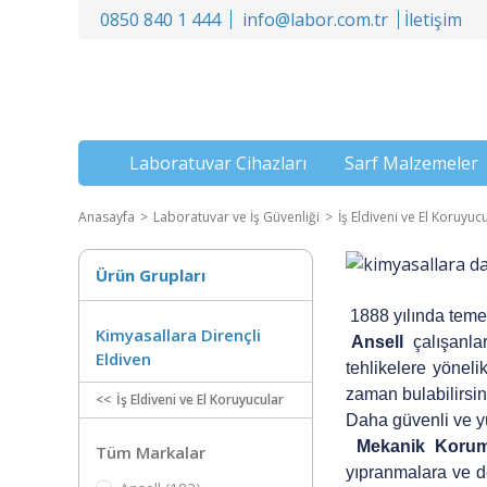
0850 840 1 444
info@labor.com.tr
İletişim
Laboratuvar Cihazları
Sarf Malzemeler
Anasayfa
Laboratuvar ve İş Güvenliği
İş Eldiveni ve El Koruyuc
Ürün Grupları
1888 yılında temeli
Kimyasallara Dirençli
Ansell
çalışanlar
Eldiven
tehlikelere yöneli
zaman bulabilirsin
İş Eldiveni ve El Koruyucular
Daha güvenli ve y
Mekanik Koruma
Tüm Markalar
yıpranmalara ve de