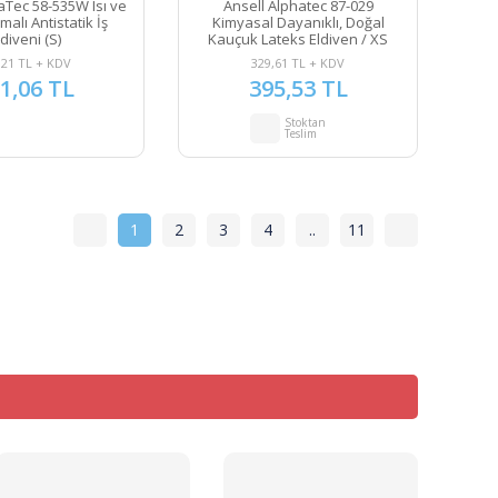
aTec 58-535W Isı ve
Ansell Alphatec 87-029
malı Antistatik İş
Kimyasal Dayanıklı, Doğal
ldiveni (S)
Kauçuk Lateks Eldiven / XS
,21 TL + KDV
329,61 TL + KDV
1,06 TL
395,53 TL
Stoktan
Teslim
1
2
3
4
..
11