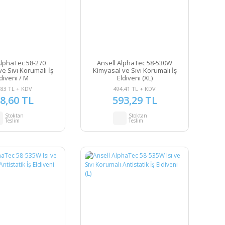
AlphaTec 58-270
Ansell AlphaTec 58-530W
e Sıvı Korumalı İş
Kimyasal ve Sıvı Korumalı İş
diveni / M
Eldiveni (XL)
,83 TL + KDV
494,41 TL + KDV
8,60 TL
593,29 TL
Stoktan
Stoktan
Teslim
Teslim