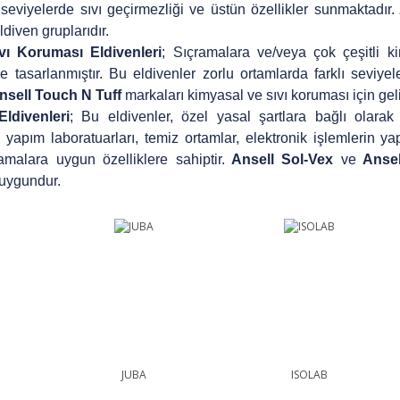
seviyelerde sıvı geçirmezliği ve üstün özellikler sunmaktadır.
iven gruplarıdır.
ı Koruması Eldivenleri
; Sıçramalara ve/veya çok çeşitli k
e tasarlanmıştır. Bu eldivenler zorlu ortamlarda farklı seviye
Ansell Touch N Tuff
markaları kimyasal ve sıvı koruması için gelişt
divenleri
; Bu eldivenler, özel yasal şartlara bağlı olarak
aç yapım laboratuarları, temiz ortamlar, elektronik işlemlerin 
amalara uygun özelliklere sahiptir.
Ansell Sol-Vex
ve
Ansel
 uygundur.
JUBA
ISOLAB