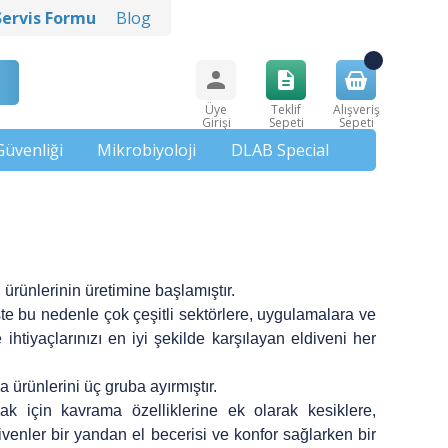
Servis Formu
Blog
Üye
Teklif
Alışveriş
Girişi
Sepeti
Sepeti
Güvenliği
Mikrobiyoloji
DLAB Special
 ürünlerinin üretimine başlamıştır.
şte bu nedenle çok çeşitli sektörlere, uygulamalara ve
htiyaçlarınızı en iyi şekilde karşılayan eldiveni her
 ürünlerini üç gruba ayırmıştır.
ak için kavrama özelliklerine ek olarak kesiklere,
venler bir yandan el becerisi ve konfor sağlarken bir