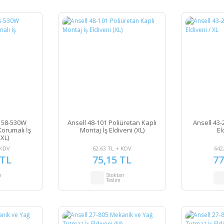
c 58-530W
Ansell 48-101 Poliüretan Kaplı
Ansell 43-
Korumalı İş
Montaj İş Eldiveni (XL)
El
XXL)
 KDV
62,63 TL + KDV
642
 TL
75,15 TL
77
n
Stoktan
Teslim