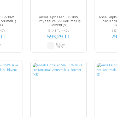
c 58-530W
Ansell AlphaTec 58-530W
Ansell Alph
Korumalı İş
Kimyasal ve Sıvı Korumalı İş
Sıvı Koru
L)
Eldiveni (M)
El
 KDV
494,41 TL + KDV
659
 TL
593,29 TL
79
n
Stoktan
Teslim