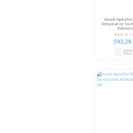
Ansell AlphaTe
Kimyasal ve Sıvı 
Eldiveni (
494,41 TL +
593,29
Stokta
Teslim