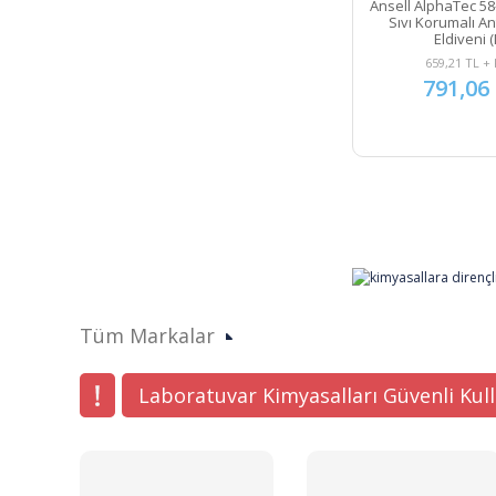
Ansell AlphaTec 58
Sıvı Korumalı Ant
Eldiveni 
659,21 TL +
791,06
Tüm Markalar
Laboratuvar Kimyasalları Güvenli Kul