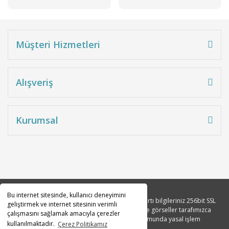
Müşteri Hizmetleri
Alışveriş
Kurumsal
Bu internet sitesinde, kullanıcı deneyimini
Copyright 2010© Tüm hakları saklıdır. Kredi kartı bilgileriniz 256bit SSL
geliştirmek ve internet sitesinin verimli
sertifikası ile korunmaktadır. Tüm açıklama ve görseller tarafımızca
çalışmasını sağlamak amacıyla çerezler
tasarlanmıştır. İzinsiz kopyalanması durumunda yasal işlem
kullanılmaktadır.
Çerez Politikamız
başlatılacaktır.