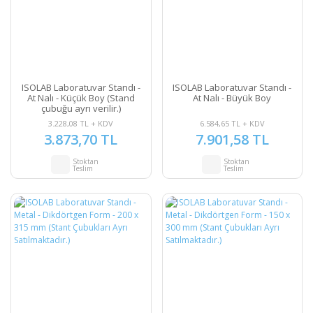
ISOLAB Laboratuvar Standı -
ISOLAB Laboratuvar Standı -
At Nalı - Küçük Boy (Stand
At Nalı - Büyük Boy
çubuğu ayrı verilir.)
3.228,08 TL + KDV
6.584,65 TL + KDV
3.873,70 TL
7.901,58 TL
Stoktan
Stoktan
Teslim
Teslim