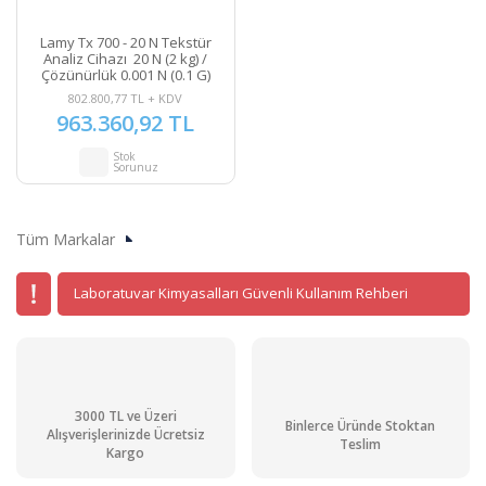
Lamy Tx 700 - 20 N Tekstür
Analiz Cihazı 20 N (2 kg) /
Çözünürlük 0.001 N (0.1 G)
802.800,77 TL + KDV
963.360,92 TL
Stok
Sorunuz
Tüm Markalar
Laboratuvar Kimyasalları Güvenli Kullanım Rehberi
3000 TL ve Üzeri
Binlerce Üründe Stoktan
Alışverişlerinizde Ücretsiz
Teslim
Kargo