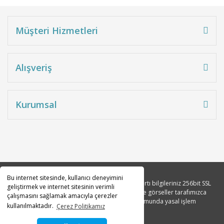
Müşteri Hizmetleri
Alışveriş
Kurumsal
Bu internet sitesinde, kullanıcı deneyimini
Copyright 2010© Tüm hakları saklıdır. Kredi kartı bilgileriniz 256bit SSL
geliştirmek ve internet sitesinin verimli
sertifikası ile korunmaktadır. Tüm açıklama ve görseller tarafımızca
çalışmasını sağlamak amacıyla çerezler
tasarlanmıştır. İzinsiz kopyalanması durumunda yasal işlem
kullanılmaktadır.
Çerez Politikamız
başlatılacaktır.