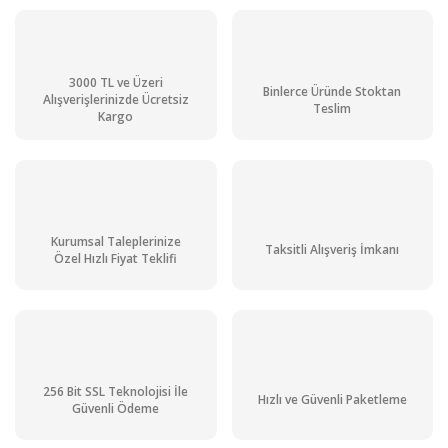
3000 TL ve Üzeri
Binlerce Üründe Stoktan
Alışverişlerinizde Ücretsiz
Teslim
Kargo
Kurumsal Taleplerinize
Taksitli Alışveriş İmkanı
Özel Hızlı Fiyat Teklifi
Greentest 1 Sebze ve Meyvelerde Nitrat Ölçüm Cihazı 0 - 9999 mg/kg
256 Bit SSL Teknolojisi İle
Hızlı ve Güvenli Paketleme
Güvenli Ödeme
Stok Sorunuz