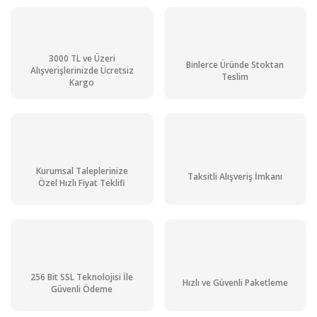
3000 TL ve Üzeri
Binlerce Üründe Stoktan
Alışverişlerinizde Ücretsiz
Teslim
Kargo
Kurumsal Taleplerinize
Taksitli Alışveriş İmkanı
Özel Hızlı Fiyat Teklifi
Greentest 1 Sebze ve Meyvelerde Nitrat Ölçüm Cihazı 0 - 9999 mg/kg
256 Bit SSL Teknolojisi İle
Hızlı ve Güvenli Paketleme
Güvenli Ödeme
Stok Sorunuz