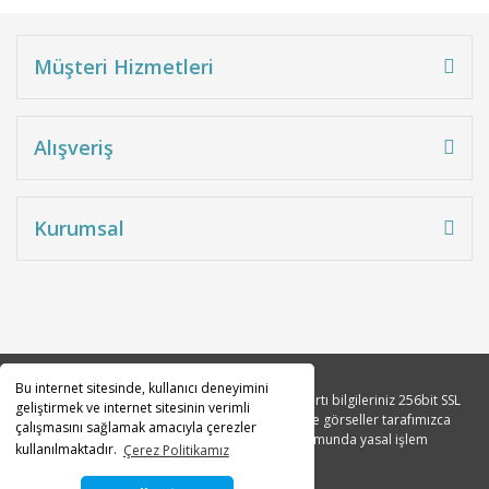
Müşteri Hizmetleri
Alışveriş
Kurumsal
Bu internet sitesinde, kullanıcı deneyimini
Copyright 2010© Tüm hakları saklıdır. Kredi kartı bilgileriniz 256bit SSL
geliştirmek ve internet sitesinin verimli
sertifikası ile korunmaktadır. Tüm açıklama ve görseller tarafımızca
çalışmasını sağlamak amacıyla çerezler
tasarlanmıştır. İzinsiz kopyalanması durumunda yasal işlem
kullanılmaktadır.
Çerez Politikamız
başlatılacaktır.