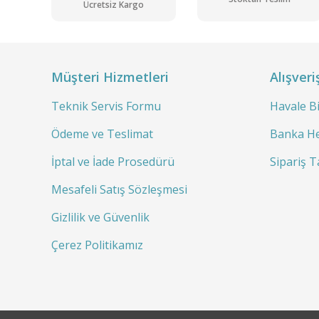
Ücretsiz Kargo
Elekromag SM 18 B (18 Litre-B Sınıfı) 121 °C... 134 °C / 18 L
Müşteri Hizmetleri
Alışveri
Teknik Servis Formu
Havale B
Ödeme ve Teslimat
Banka He
İptal ve İade Prosedürü
Sipariş T
Mesafeli Satış Sözleşmesi
Kargo
Bedava
Gizlilik ve Güvenlik
Çerez Politikamız