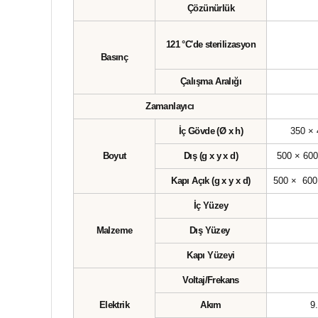
Çözünürlük
121 °C'de sterilizasyon
Basınç
Çalışma Aralığı
Zamanlayıcı
İç Gövde (Ø x h)
350 ×
Boyut
Dış (g x y x d)
500 × 60
Kapı Açık
(g x y x d)
500 × 600
İç Yüzey
Malzeme
Dış Yüzey
Kapı Yüzeyi
Voltaj/Frekans
Elektrik
Akım
9