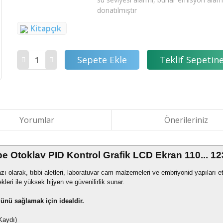
donatılmıştır
Kitapçık
Sepete Ekle
Teklif Sepetine
Yorumlar
Önerileriniz
oklav PID Kontrol Grafik LCD Ekran 110... 123 °
 olarak, tıbbi aletleri, laboratuvar cam malzemeleri ve embriyonid yapıları etkil
leri ile yüksek hijyen ve güvenilirlik sunar.
ünü sağlamak için idealdir.
Kaydı)