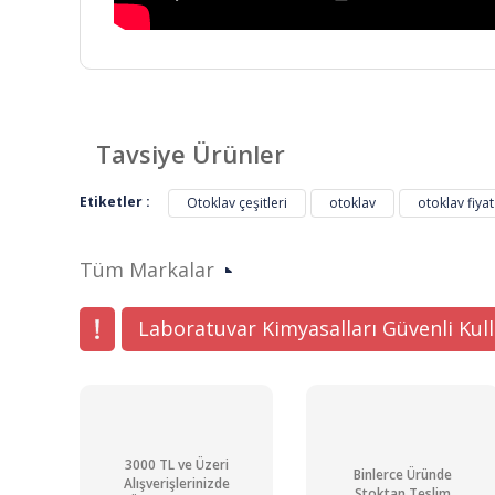
Bu ürünün fiyat bilgisi, resim, ürün açıklamalarında ve di
Görüş ve önerileriniz için teşekkür ederiz.
Tavsiye Ürünler
Ürün resmi kalitesiz, bozuk veya görüntülenemiyor.
Etiketler :
Otoklav çeşitleri
otoklav
otoklav fiyat
Ürün açıklamasında eksik bilgiler bulunuyor.
Ürün bilgilerinde hatalar bulunuyor.
Tüm Markalar
Ürün fiyatı diğer sitelerden daha pahalı.
Bu ürüne benzer farklı alternatifler olmalı.
Laboratuvar Kimyasalları Güvenli Kul
3000 TL ve Üzeri
Binlerce Üründe
Alışverişlerinizde
Stoktan Teslim