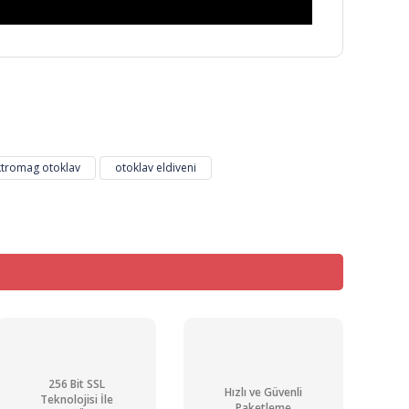
mıza iletebilirsiniz.
ktromag otoklav
otoklav eldiveni
256 Bit SSL
Hızlı ve Güvenli
Teknolojisi İle
Paketleme