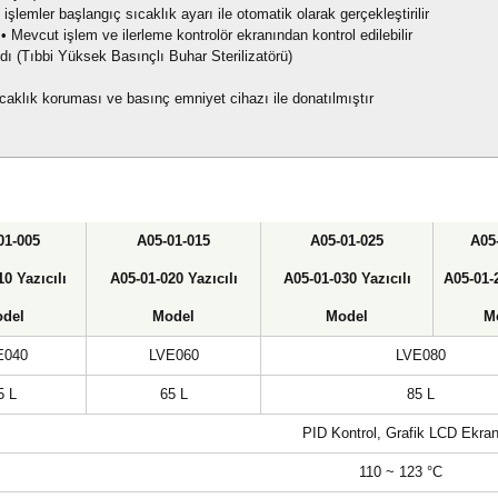
işlemler başlangıç sıcaklık ayarı ile otomatik olarak gerçekleştirilir
r • Mevcut işlem ve ilerleme kontrolör ekranından kontrol edilebilir
ı (Tıbbi Yüksek Basınçlı Buhar Sterilizatörü)
caklık koruması ve basınç emniyet cihazı ile donatılmıştır
01-005
A05-01-015
A05-01-025
A05
0 Yazıcılı
A05-01-020
Yazıcılı
A05-01-030
Yazıcılı
A05-01-
del
Model
Model
M
E040
LVE060
LVE080
5 L
65 L
85 L
PID Kontrol, Grafik LCD Ekra
110 ~ 123 °C