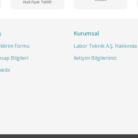
Hızlı Fiyat Teklifi
ş
Kurumsal
Elekromag SM 23 B (23 Litre-B Sınıfı) Otoklav 121 - 134 °C / 23 L
ildirim Formu
Labor Teknik A.Ş. Hakkında
128.542,95 TL + KDV
141.397,25 TL
sap Bilgileri
İletişim Bilgilerimiz
akibi