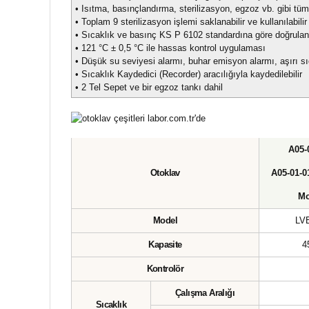
• Isıtma, basınçlandırma, sterilizasyon, egzoz vb. gibi tüm 
• Toplam 9 sterilizasyon işlemi saklanabilir ve kullanılabili
• Sıcaklık ve basınç KS P 6102 standardına göre doğruland
• 121 °C ± 0,5 °C ile hassas kontrol uygulaması
• Düşük su seviyesi alarmı, buhar emisyon alarmı, aşırı sı
• Sıcaklık Kaydedici (Recorder) aracılığıyla kaydedilebilir
• 2 Tel Sepet ve bir egzoz tankı dahil
A05-
Otoklav
A05-01-01
Mo
Model
LV
Kapasite
4
Kontrolör
Çalışma Aralığı
Sıcaklık