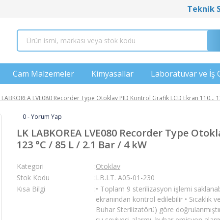
Teknik 
Cam Malzemeler
Kimyasallar
Laboratuvar ve İş 
 LABKOREA LVE080 Recorder Type Otoklav PID Kontrol Grafik LCD Ekran 110... 123
0 - Yorum Yap
LK LABKOREA LVE080 Recorder Type Otoklav
123 °C / 85 L / 2.1 Bar / 4 kW
Kategori
Otoklav
Stok Kodu
LB.LT. A05-01-230
Kısa Bilgi
• Toplam 9 sterilizasyon işlemi saklanabi
ekranından kontrol edilebilir • Sıcaklık
Buhar Sterilizatörü) göre doğrulanmıştı
su seviyesi alarmı, buhar emisyon alarmı