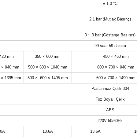
± 1,0 °C
2.1 bar (Mutlak Basınç)
0 ~ 3 bar (Gösterge Basıncı)
99 saat 59 dakika
 420 mm
350 × 600 mm
450 × 460 mm
0 × 940 mm
500 × 600 × 1040 mm
600 × 700 × 940 mm
 × 1395 mm
500 × 600 × 1495 mm
600 × 700 × 1490 mm
Paslanmaz Çelik 304
Toz Boyalı Çelik
ABS
220V 50/60Hz
.0A
13.6A
13.6A
1