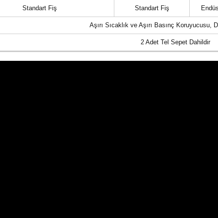
Standart Fiş
Standart Fiş
Endüst
Aşırı Sıcaklık ve Aşırı Basınç Koruyucusu, 
2 Adet Tel Sepet Dahildir