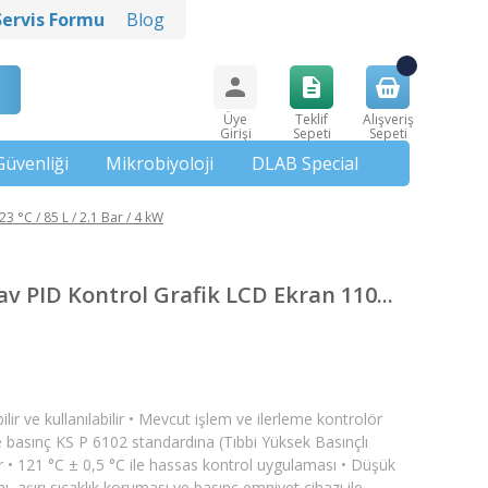
Servis Formu
Blog
Üye
Teklif
Alışveriş
Girişi
Sepeti
Sepeti
Güvenliği
Mikrobiyoloji
DLAB Special
 °C / 85 L / 2.1 Bar / 4 kW
 PID Kontrol Grafik LCD Ekran 110...
lir ve kullanılabilir • Mevcut işlem ve ilerleme kontrolör
 ve basınç KS P 6102 standardına (Tıbbi Yüksek Basınçlı
r • 121 °C ± 0,5 °C ile hassas kontrol uygulaması • Düşük
, aşırı sıcaklık koruması ve basınç emniyet cihazı ile