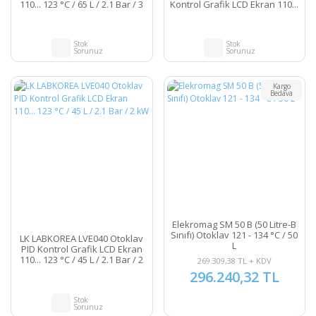
110... 123 °C / 65 L / 2.1 Bar / 3
Kontrol Grafik LCD Ekran 110...
kW
123 °C / 45 L / 2.1 Bar / 2 kW
Stok
Stok
Sorunuz
Sorunuz
Kargo
Bedava
Elekromag SM 50 B (50 Litre-B
Sınıfı) Otoklav 121 - 134 °C / 50
LK LABKOREA LVE040 Otoklav
L
PID Kontrol Grafik LCD Ekran
110... 123 °C / 45 L / 2.1 Bar / 2
269.309,38 TL + KDV
kW
296.240,32 TL
Stok
Sorunuz