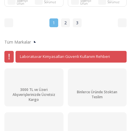
Siparişli
Siparişli
Sorunuz
Sorunuz
Ürün
Ürün
1
2
3
Tüm Markalar
Laboratuvar Kimyasalları Güvenli Kullanım Rehberi
3000 TL ve Üzeri
Binlerce Üründe Stoktan
Alışverişlerinizde Ücretsiz
Teslim
Kargo