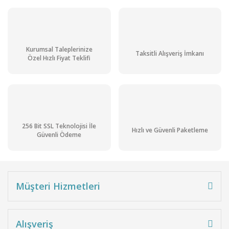
Magnezyum Nitrat Hegzahidrat Pur. gr. 1 kg
422,93 TL + KDV
Kurumsal Taleplerinize
507,52 TL
Taksitli Alışveriş İmkanı
Özel Hızlı Fiyat Teklifi
Stoktan Teslim
Ön Siparişli Ürün
256 Bit SSL Teknolojisi İle
Hızlı ve Güvenli Paketleme
Güvenli Ödeme
Müşteri Hizmetleri
Alışveriş