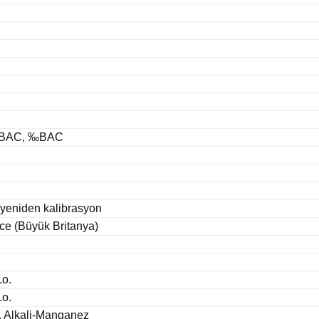
, %BAC, ‰BAC
yeniden kalibrasyon
izce (Büyük Britanya)
.o.
.o.
, Alkali-Manganez