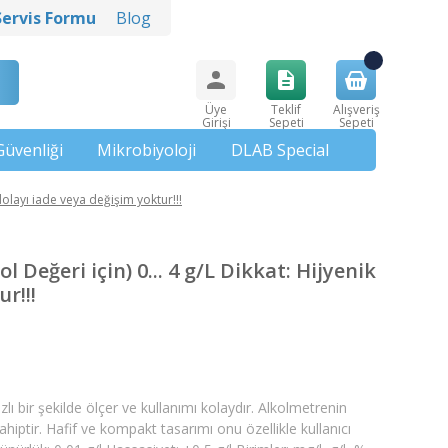
Servis Formu
Blog
Üye
Teklif
Alışveriş
Girişi
Sepeti
Sepeti
Güvenliği
Mikrobiyoloji
DLAB Special
dolayı iade veya değişim yoktur!!!
 Değeri için) 0... 4 g/L Dikkat: Hijyenik
r!!!
ızlı bir şekilde ölçer ve kullanımı kolaydır. Alkolmetrenin
sahiptir. Hafif ve kompakt tasarımı onu özellikle kullanıcı