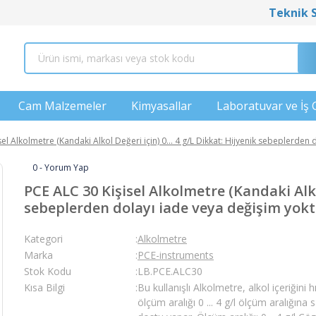
Teknik 
Cam Malzemeler
Kimyasallar
Laboratuvar ve İş 
el Alkolmetre (Kandaki Alkol Değeri için) 0... 4 g/L Dikkat: Hijyenik sebeplerden 
0 - Yorum Yap
PCE ALC 30 Kişisel Alkolmetre (Kandaki Alkol
sebeplerden dolayı iade veya değişim yoktu
Kategori
Alkolmetre
Marka
PCE-instruments
Stok Kodu
LB.PCE.ALC30
Kısa Bilgi
Bu kullanışlı Alkolmetre, alkol içeriğini h
ölçüm aralığı 0 ... 4 g/l ölçüm aralığına 