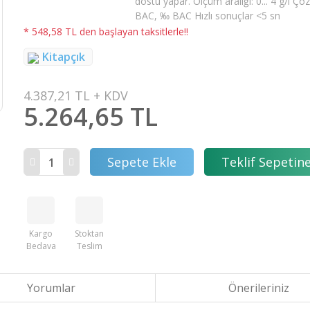
dostu yapar. Ölçüm aralığı: 0... 4 g/l Çöz
BAC, ‰ BAC Hızlı sonuçlar <5 sn
* 548,58 TL den başlayan taksitlerle!!
Kitapçık
4.387,21 TL + KDV
5.264,65 TL
Sepete Ekle
Teklif Sepetine
Kargo
Stoktan
Bedava
Teslim
Yorumlar
Önerileriniz