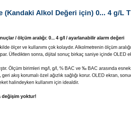
(Kandaki Alkol Değeri için) 0... 4 g/L
T
nuçlar / ölçüm aralığı: 0... 4 g/l / ayarlanabilir alarm değeri
ekilde ölçer ve kullanımı çok kolaydır. Alkolmetrenin ölçüm aralığı 
par. Üfledikten sonra, dijital sonuç birkaç saniye içinde OLED ek
ıştır. Ölçüm birimleri mg/l, g/l, % BAC ve ‰ BAC arasında esnek bi
 geri akış korumalı özel ağızlık sağlığı korur. OLED ekran, sonuç
ket halindeyken kullanım için idealdir.
a değişim yoktur!