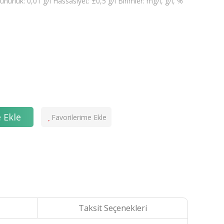
ünürlük: 0,01 g/l Hassasiyet: ±0,5 g/l Birimler: mg/l, g/l, %
 Ekle
Taksit Seçenekleri