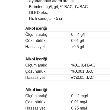
-
Ayarlanabilir alarm aralığı
- Birimler: mg/l, g/l, % BAC, ‰ BAC
- OLED ekran
- Hızlı sonuçlar <5 sn
Alkol içeriği
Ölçüm aralığı
0... 4 g/l
Çözünürlük
0,01 g/l
Hassasiyet
±0,5 g/l
Alkol içeriği
Ölçüm aralığı
%0... 0,4 BAC
Çözünürlük
%0,001 BAC
Hassasiyet
±%0,05 BAC
Alkol içeriği
Ölçüm aralığı
0... 2 mg/l
Çözünürlük
0,01 mg/l
Hassasiyet
0,25 mg/l