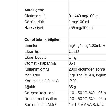
Alkol içeriği
Ölçüm aralığı
0... 440 mg/100 ml
Çözünürlük
1 mg/100 ml
Hassasiyet
±55 mg/100 ml
Genel teknik bilgiler
Birimler
mg/l, g/l, mg/100ml
Ekran tipi
OLED
Ekran boyutu
1 İnç
Otomatik kapanma
35 s
Kullanım ömrü
2000 ölçümden sonra 
Menü dili
İngilizce (ABD), İngil
Koruma sınıfı (cihaz)
IP20
Ağırlık
35 g
Çalışma koşulları
-10... 50 °C, %0... 95 n
Depolama koşulları
-10... 50 °C, %0... 95 n
Şarj edilebilir Akü /
1 x 1,5 V AAA Batarya