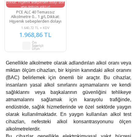
Dikkat: Hijyenik sebeplerden dolayı iade
veya değişim yoktur!
PCE ALC 40 Temassız
Alkolmetre 0... 1 g/L Dikkat:
Hijyenik sebeplerden dolayı
iade veya değişim yoktur!
1.640,72 TL + KDV
1.968,86 TL
Ön
Siparişli
Ürün
Genellikle alkolmetre olarak adlandırılan alkol oranı veya
miktarı ölçüm cihazları, bir kişinin kanındaki alkol oranını
(BAC) belirlemek için önemli bir araçtır. Bu cihazlar,
insanların yasal alkol sınırlarını aşmamalarını ve kendi
sağlıklarını veya başkalarının güvenliğini tehlikeye
atmamalarını sağlamak için karayolu trafiğinde,
endüstride, sağlık hizmetlerinde ve özel sektörde yaygın
olarak kullanılmaktadır. En yaygın kullanılan alkol test
cihazları, nefesteki alkol konsantrasyonunu ölçen
alkolmetrelerdir.
Bu cihazlar genellikle elektrokimyasal yakıt hücresi