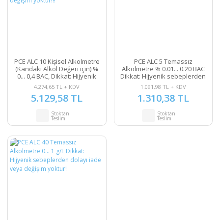
PCE ALC 10 Kişisel Alkolmetre
PCE ALC 5 Temassız
(Kandaki Alkol Değeri için) %
Alkolmetre % 0.01... 0.20 BAC
0... 0,4 BAC, Dikkat: Hijyenik
Dikkat: Hijyenik sebeplerden
sebeplerden dolayı iade veya
dolayı iade veya değişim
4.274,65 TL + KDV
1.091,98 TL + KDV
değişim yoktur!!!
yoktur!!!
5.129,58 TL
1.310,38 TL
Stoktan
Stoktan
Teslim
Teslim