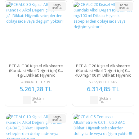
Kargo
Kargo
Bedava
Bedava
PCE ALC 30 Kişisel Alkolmetre
PCE ALC 20 Kişisel Alkolmetre
(Kandaki Alkol Değeri için) 0...
(Kandaki Alkol Değeri için) 0...
4 g/L Dikkat: Hijyenik
400 mg/100 ml Dikkat: Hijyenik
sebeplerden dolayı iade veya
sebeplerden dolayı iade veya
4.384,40 TL + KDV
5.262,38 TL + KDV
değişim yoktur!!!
değişim yoktur!!!
5.261,28 TL
6.314,85 TL
Stoktan
Stoktan
Teslim
Teslim
Kargo
Bedava