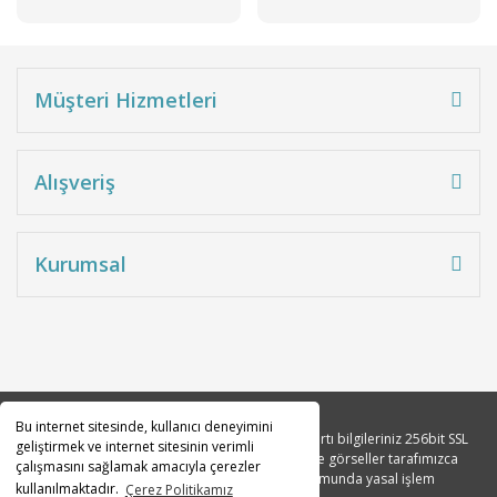
Müşteri Hizmetleri
Alışveriş
Kurumsal
Bu internet sitesinde, kullanıcı deneyimini
Copyright 2010© Tüm hakları saklıdır. Kredi kartı bilgileriniz 256bit SSL
geliştirmek ve internet sitesinin verimli
sertifikası ile korunmaktadır. Tüm açıklama ve görseller tarafımızca
çalışmasını sağlamak amacıyla çerezler
tasarlanmıştır. İzinsiz kopyalanması durumunda yasal işlem
kullanılmaktadır.
Çerez Politikamız