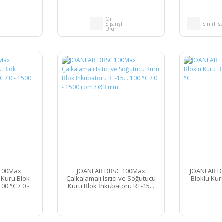
Ön
i
Siparişli
Sınırlı s
Ürün
100Max
JOANLAB DBSC 100Max
JOANLAB DB
ı Kuru Blok
Çalkalamalı Isıtıcı ve Soğutucu
Bloklu Kuru
00 °C / 0 -
Kuru Blok İnkübatörü RT-15...
Ø3 mm
100 °C / 0 - 1500 rpm / Ø3 mm