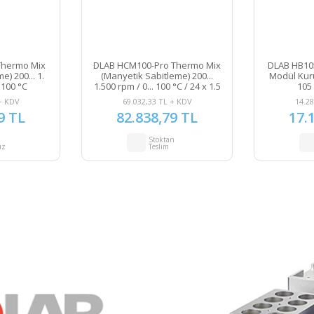
Thermo Mix
DLAB HCM100-Pro Thermo Mix
DLAB HB105
) 200... 1.
(Manyetik Sabitleme) 200...
Modül Kuru 
 100 °C
1.500 rpm / 0... 100 °C / 24 x 1.5
105 
mL Blok ile
+ KDV
69.032,33 TL + KDV
14.28
9 TL
82.838,79 TL
17.
Stoktan
uz
Teslim