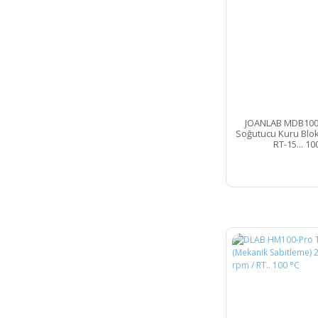
JOANLAB MDB100C 
Soğutucu Kuru Blo
RT-15... 10