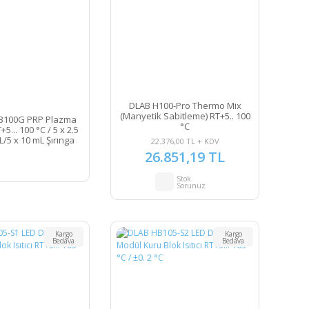
DLAB H100-Pro Thermo Mix
(Manyetik Sabitleme) RT+5.. 100
B100G PRP Plazma
°C
+5... 100 °C / 5 x 2.5
L/5 x 10 mL Şırınga
22.376,00 TL + KDV
26.851,19 TL
Stok
Sorunuz
Kargo
Kargo
Bedava
Bedava