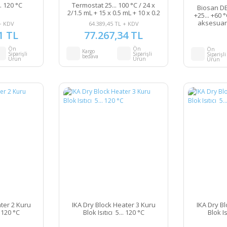
. 120 °C
Termostat 25... 100 °C / 24 x
Biosan DB-
2/1.5 mL + 15 x 0.5 mL + 10 x 0.2
+25... +60 
mL Mikrotüpler
aksesuarla
+ KDV
64.389,45 TL + KDV
1 TL
77.267,34 TL
Ön
Ön
Ön
Kargo
Siparişli
Siparişli
Siparişli
bedava
Ürün
Ürün
Ürün
ter 2 Kuru
IKA Dry Block Heater 3 Kuru
IKA Dry B
. 120 °C
Blok Isıtıcı 5... 120 °C
Blok Is