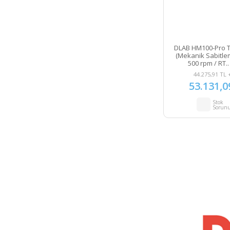
DLAB HM100-Pro 
(Mekanik Sabitleme
500 rpm / RT..
44.275,91 TL 
53.131,0
Stok
Sorun