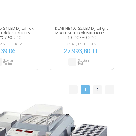
-S1 LED Dijital Tek
DLAB HB105-S2 LED Dijital Çift
Blok Isıtıcı RT+5...
Modül Kuru Blok Isıtıcı RT+5...
°C / ±0. 2 °C
105 °C / ±0. 2 °C
2,55 TL + KDV
23.328,17 TL + KDV
139,06 TL
27.993,80 TL
Stoktan
Stoktan
Teslim
Teslim
1
2