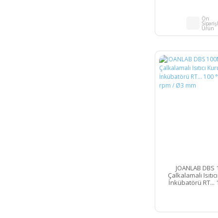
Ön
Siparişl
Ürün
JOANLAB DBS 
Çalkalamalı Isıtıc
İnkübatörü RT... 1
1500 rpm / 