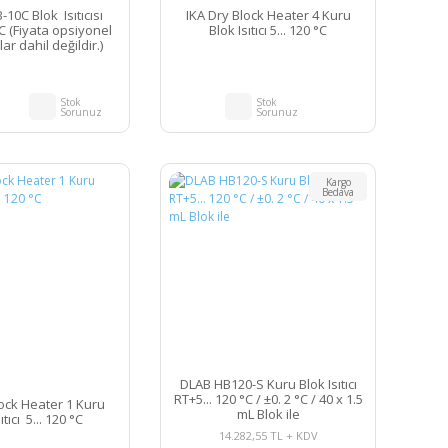
10C Blok Isıtıcısı
IKA Dry Block Heater 4 Kuru
°C (Fiyata opsiyonel
Blok Isıtıcı 5... 120 °C
r dahil değildir.)
Stok
Stok
Sorunuz
Sorunuz
Kargo
Bedava
DLAB HB120-S Kuru Blok Isıtıcı
RT+5... 120 °C / ±0. 2 °C / 40 x 1.5
lock Heater 1 Kuru
mL Blok ile
ıtıcı 5... 120 °C
14.282,55 TL + KDV