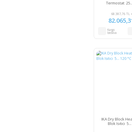
Termostat 25..
68.387,76 TL 
82.065,3
Kargo
bedava
IKA Dry Block Hea
Blok Isıtıcı 5..