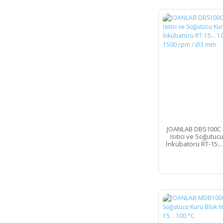
JOANLAB DBS100C 
Isıtıcı ve Soğutuc
İnkübatörü RT-15...
- 1500 rpm /