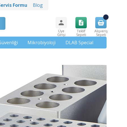
Servis Formu
Blog
Üye
Teklif
Alışveriş
Girişi
Sepeti
Sepeti
Güvenliği
Mikrobiyoloji
DLAB Special