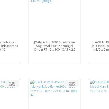
Isıtıcı ve
JOANLAB DB100CG Isıtma ve
JOANLAB D
k İnkübatörü
Soğutmalı PRP Plazma Jel
Jel Cihazı RT
0 °C
Cihazı RT-15... 100 °C / 5 x 2.5
mL/5 x 5 m
mL/5 x 5 mL/5 x 10 mL Şırınga
Kargo
Kargo
Bedava
Bedava