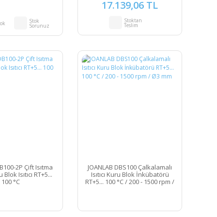
17.139,06 TL
Stoktan
Stok
tok
Teslim
Sorunuz
100-2P Çift Isıtma
JOANLAB DBS100 Çalkalamalı
 Blok Isıtıcı RT+5...
Isıtıcı Kuru Blok İnkübatörü
100 °C
RT+5... 100 °C / 200 - 1500 rpm /
Ø3 mm