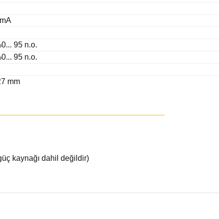
0mA
0... 95 n.o.
0... 95 n.o.
 27 mm
üç kaynağı dahil değildir)
ğer konularda yetersiz gördüğünüz noktaları öneri formunu kullanarak tarafı