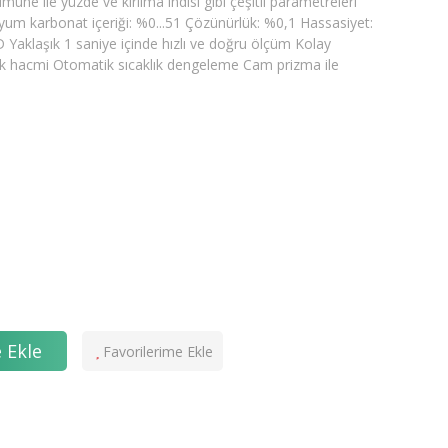
une ile yüzde ve kırılma indisi gibi çeşitli parametreleri
tasyum karbonat içeriği: %0...51 Çözünürlük: %0,1 Hassasiyet:
nD Yaklaşık 1 saniye içinde hızlı ve doğru ölçüm Kolay
nek hacmi Otomatik sıcaklık dengeleme Cam prizma ile
 Ekle