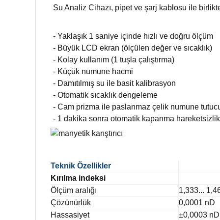
Su Analiz Cihazı, pipet ve şarj kablosu ile birlikt
- Yaklaşık 1 saniye içinde hızlı ve doğru ölçüm
- Büyük LCD ekran (ölçülen değer ve sıcaklık)
- Kolay kullanım (1 tuşla çalıştırma)
- Küçük numune hacmi
- Damıtılmış su ile basit kalibrasyon
- Otomatik sıcaklık dengeleme
- Cam prizma ile paslanmaz çelik numune tutuc
- 1 dakika sonra otomatik kapanma hareketsizlik
Teknik Özellikler
Kırılma indeksi
Ölçüm aralığı
1,333... 1,
Çözünürlük
0,0001 nD
Hassasiyet
±0,0003 nD