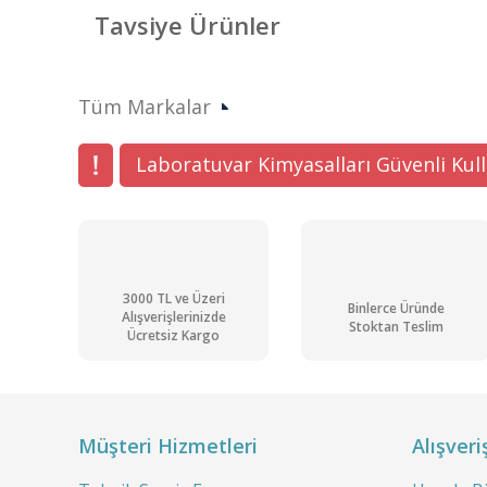
Görüş ve önerileriniz için teşekkür ederiz.
Tavsiye Ürünler
Ürün resmi kalitesiz, bozuk veya görüntülenemiyor.
Ürün açıklamasında eksik bilgiler bulunuyor.
Tüm Markalar
Ürün bilgilerinde hatalar bulunuyor.
Ürün fiyatı diğer sitelerden daha pahalı.
Laboratuvar Kimyasalları Güvenli Kul
Bu ürüne benzer farklı alternatifler olmalı.
3000 TL ve Üzeri
Binlerce Üründe
Alışverişlerinizde
Stoktan Teslim
Ücretsiz Kargo
Müşteri Hizmetleri
Alışveri