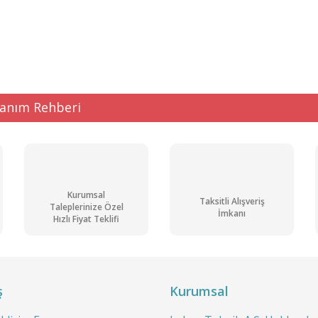
Bu ürüne ilk yorumu siz yapın!
Kargo
Bedava
Yorum Yaz
lanım Rehberi
Kurumsal
Taksitli Alışveriş
Taleplerinize Özel
Gönder
İmkanı
Hızlı Fiyat Teklifi
ş
Kurumsal