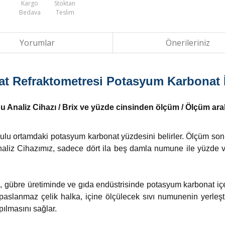
Kargo
Stoktan
Bedava
Teslim
Yorumlar
Önerileriniz
 Refraktometresi Potasyum Karbonat İç
 Analiz Cihazı / Brix ve yüzde cinsinden ölçüm / Ölçüm aralığı
sulu ortamdaki potasyum karbonat yüzdesini belirler. Ölçüm so
naliz Cihazımız, sadece dört ila beş damla numune ile yüzde ve k
gübre üretiminde ve gıda endüstrisinde potasyum karbonat içer
i paslanmaz çelik halka, içine ölçülecek sıvı numunenin yerleşti
ılmasını sağlar.