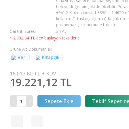
Cihazımız, sadece dört ila beş damla num
hızlı ve doğru bir şekilde ölçebilir. Po
±%0,2 Kırılma indisi: 1.3330 ... 1.4650 
kullanım (1 tuşla çalıştırma) Küçük ör
paslanmaz çelik numune tutucu
Garanti Süresi
24 Ay
* 2.002,84 TL den başlayan taksitlerle!!
Ürüne Ait Dökümanlar
Veri
Kitapçık
16.017,60 TL + KDV
19.221,12 TL
Sepete Ekle
Teklif Sepetine