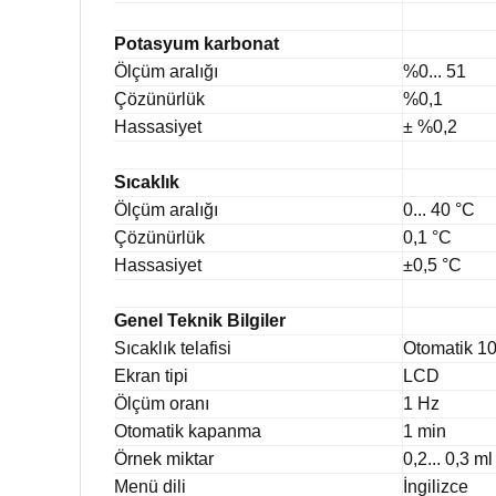
Potasyum karbonat
Ölçüm aralığı
%0... 51
Çözünürlük
%0,1
Hassasiyet
± %0,2
Sıcaklık
Ölçüm aralığı
0... 40 °C
Çözünürlük
0,1 °C
Hassasiyet
±0,5 °C
Genel Teknik Bilgiler
Sıcaklık telafisi
Otomatik 10
Ekran tipi
LCD
Ölçüm oranı
1 Hz
Otomatik kapanma
1 min
Örnek miktar
0,2... 0,3 ml
Menü dili
İngilizce