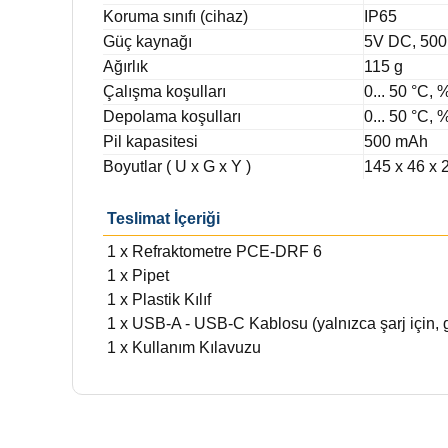
Koruma sınıfı (cihaz)
IP65
Güç kaynağı
5V DC, 50
Ağırlık
115 g
Çalışma koşulları
0... 50 °C, %
Depolama koşulları
0... 50 °C, %
Pil kapasitesi
500 mAh
Boyutlar ( U x G x Y )
145 x 46 x
Teslimat İçeriği
1 x Refraktometre PCE-DRF 6
1 x Pipet
1 x Plastik Kılıf
1 x USB-A - USB-C Kablosu (yalnızca şarj için, g
1 x Kullanım Kılavuzu
Bu ürünün fiyat bilgisi, resim, ürün açıklamalarında ve di