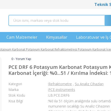
Teknik 
Cam Malzemeler
Kimyasallar
Laboratuvar ve İş 
otasyum Karbonat Potasyum Karbonat Refraktometresi Potasyum Karbonat İçeriği: 
0 - Yorum Yap
PCE DRF 6 Potasyum Karbonat Potasyum 
Karbonat İçeriği: %0...51 / Kırılma İndeksi: 
Kategori
Refraktometre
,
Su Analiz Cihazları
Marka
PCE-instruments
Stok Kodu
LB.PCE.DRF6
Kısa Bilgi
%0 ila 51 ölçüm aralığında sulu ortamd
numunenin sıcaklığı Su Analiz Cihazının L