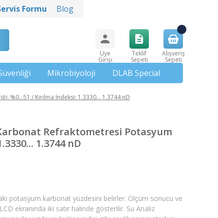
Servis Formu
Blog
Üye
Teklif
Alışveriş
Girişi
Sepeti
Sepeti
Güvenliği
Mikrobiyoloji
DLAB Special
%0...51 / Kırılma İndeksi: 1.3330... 1.3744 nD
Karbonat Refraktometresi Potasyum
1.3330... 1.3744 nD
aki potasyum karbonat yüzdesini belirler. Ölçüm sonucu ve
CD ekranında iki satır halinde gösterilir. Su Analiz