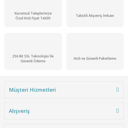
Kurumsal Taleplerinize
Taksitli Alışveriş İmkanı
Özel Hızlı Fiyat Teklifi
256 Bit SSL Teknolojisi İle
Hızlı ve Güvenli Paketleme
Güvenli Ödeme
Müşteri Hizmetleri
PCE DRF 2 Asetik-Asit Asetik Asit Refraktometresi Asetik Asit İçeriği: %0...
Alışveriş
16.017,60 TL + KDV
19.221,12 TL