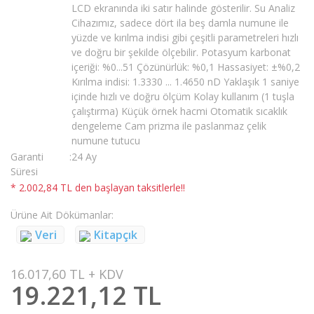
LCD ekranında iki satır halinde gösterilir. Su Analiz
Cihazımız, sadece dört ila beş damla numune ile
yüzde ve kırılma indisi gibi çeşitli parametreleri hızlı
ve doğru bir şekilde ölçebilir. Potasyum karbonat
içeriği: %0...51 Çözünürlük: %0,1 Hassasiyet: ±%0,2
Kırılma indisi: 1.3330 ... 1.4650 nD Yaklaşık 1 saniye
içinde hızlı ve doğru ölçüm Kolay kullanım (1 tuşla
çalıştırma) Küçük örnek hacmi Otomatik sıcaklık
dengeleme Cam prizma ile paslanmaz çelik
numune tutucu
Garanti
24 Ay
Süresi
* 2.002,84 TL den başlayan taksitlerle!!
Ürüne Ait Dökümanlar
Veri
Kitapçık
16.017,60 TL + KDV
19.221,12 TL